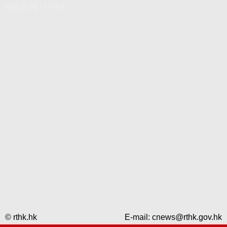
視像新聞 - RTHK
© rthk.hk
E-mail:
cnews@rthk.gov.hk