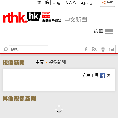
A
繁
简
Eng
A
A
APPS
選單
S
e
a
主頁
視像新聞
r
c
h
分享工具