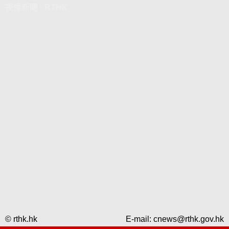
視像新聞 - RTHK
© rthk.hk
E-mail:
cnews@rthk.gov.hk