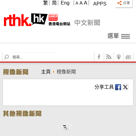
A
繁
简
Eng
A
A
APPS
選單
S
e
a
主頁
視像新聞
r
c
h
分享工具