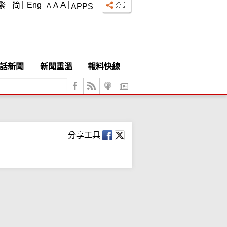
A
繁
简
Eng
A
A
APPS
話新聞
新聞重溫
報料快線
分享工具