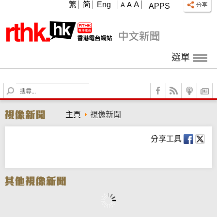
A
繁
简
Eng
A
A
APPS
選單
S
e
a
主頁
視像新聞
r
c
h
分享工具