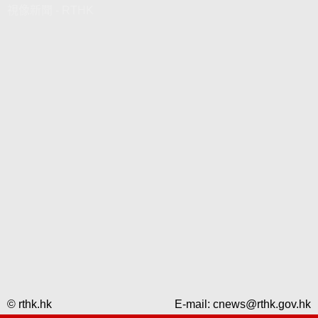
視像新聞 - RTHK
© rthk.hk
E-mail:
cnews@rthk.gov.hk