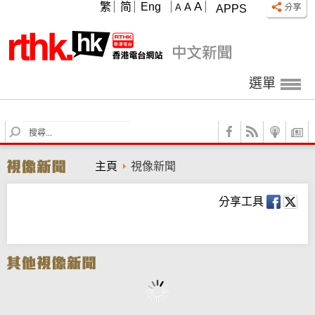
A
繁
简
Eng
A
A
APPS
選單
S
e
a
主頁
視像新聞
r
c
h
分享工具