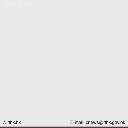
視像新聞 - RTHK
© rthk.hk
E-mail:
cnews@rthk.gov.hk