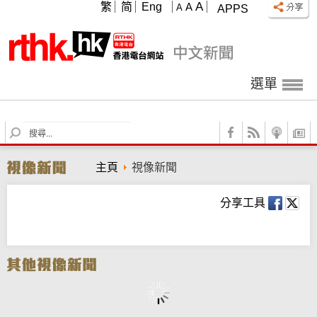
A
繁
简
Eng
A
A
APPS
選單
S
e
a
主頁
視像新聞
r
c
h
分享工具