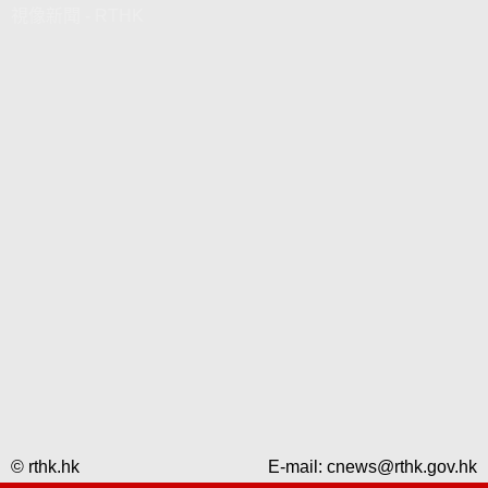
視像新聞 - RTHK
© rthk.hk
E-mail:
cnews@rthk.gov.hk