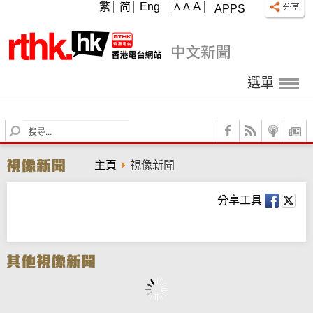
A
繁
简
Eng
A
A
APPS
選單
S
e
a
主頁
視像新聞
r
c
h
分享工具