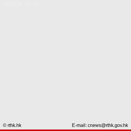
視像新聞 - RTHK
© rthk.hk
E-mail:
cnews@rthk.gov.hk