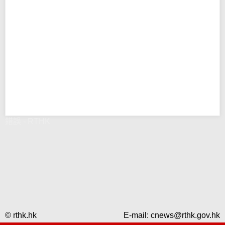
錯誤 - RTHK
© rthk.hk
E-mail:
cnews@rthk.gov.hk