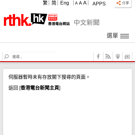
A
繁
简
Eng
A
A
APPS
選單
S
e
a
r
伺服器暫時未有存放閣下搜尋的頁面。
c
h
返回
[
香港電台新聞主頁
]