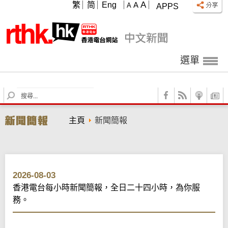
A
繁
简
Eng
A
A
APPS
選單
S
e
a
主頁
新聞簡報
r
c
h
2026-08-03
香港電台每小時新聞簡報，全日二十四小時，為你服
務。