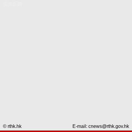
視像新聞
© rthk.hk
E-mail:
cnews@rthk.gov.hk