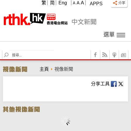
A
繁
简
Eng
A
A
APPS
選單
S
e
a
主頁
視像新聞
r
c
h
分享工具