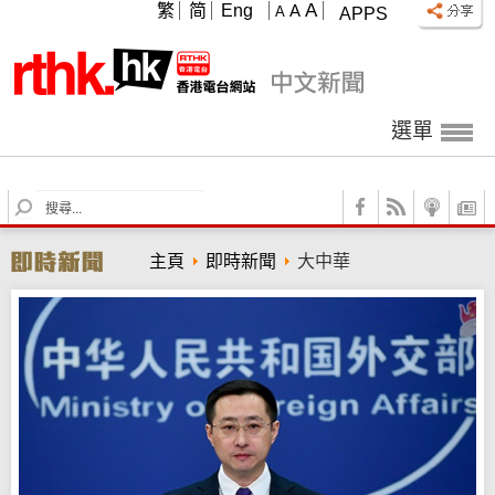
A
繁
简
Eng
A
A
APPS
選單
S
e
a
主頁
即時新聞
大中華
r
c
h