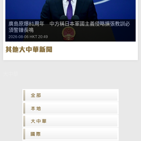
廣島原爆81周年 中方稱日本軍國主義侵略擴張教訓必
須警鐘長鳴
2026-08-06 HKT 20:49
大中華