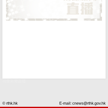
視像新聞直播
© rthk.hk
E-mail:
cnews@rthk.gov.hk