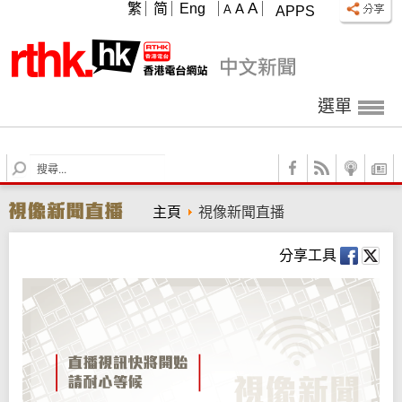
A
繁
简
Eng
A
A
APPS
選單
S
e
a
主頁
視像新聞直播
r
c
h
分享工具