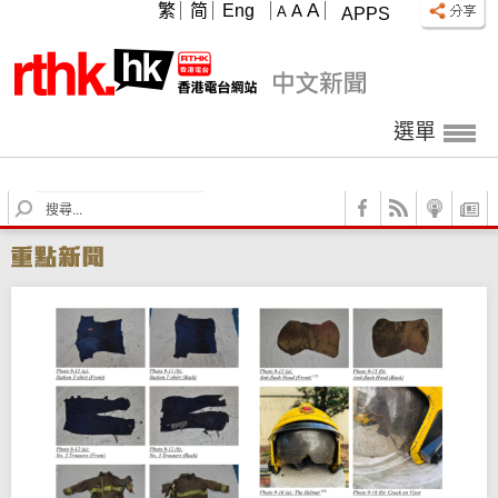
A
繁
简
Eng
A
A
APPS
選單
S
e
a
r
c
h