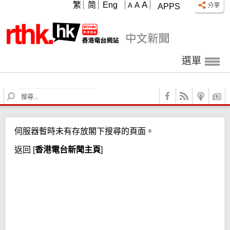
A
繁
简
Eng
A
A
APPS
選單
S
e
a
r
伺服器暫時未有存放閣下搜尋的頁面。
c
h
返回
[
香港電台新聞主頁
]