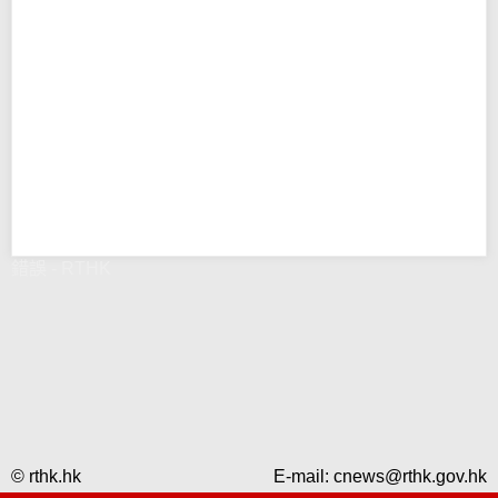
錯誤 - RTHK
© rthk.hk
E-mail:
cnews@rthk.gov.hk