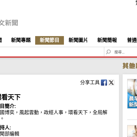
聞
新聞專題
新聞節目
新聞圖片
新聞簡報
普通
S
e
a
r
c
h
分享工具
環看天下
目簡介:
國博奕，風起雲動，政經人事，環看天下，全局解
。
持人:
聞部編輯