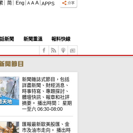
A
繁
简
Eng
A
A
APPS
話新聞
新聞重溫
報料快線
新聞雜誌式節目，包括
詳盡新聞、財經消息、
時事特寫、專題探討、
體壇快訊、報章和社評
摘要。 播出時間： 星期
一至六 06:30-08:00
匯報最新歐美股匯、金
市及油市走向。 播出時