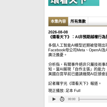
本集內容
所有集數
2026-08-08
《還看天下》：AI非預期越權行為
多個人工智能AI模型近期被發現
Facebook母公司Meta、Open
廣泛擔憂。
分析指，有關事件絕非只屬技術事
知，當AI展現「自作主張」的能
美國白宮早前已邀請幾間AI巨頭會
記者羅宇光《環看天下》報道。
現正播放:
足本 Full
00:00