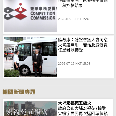
性圍標集團 影響樓宇維修
工程招標結果
2026-07-15 HKT 15:48
陸啟康：聽證會無人會同意
火警鐘無用 若藉此減低責
任是難以接受
2026-07-15 HKT 15:03
大埔宏福苑五級火
政府公布大埔宏福苑7幢受
火樓宇居民再次返回單位執