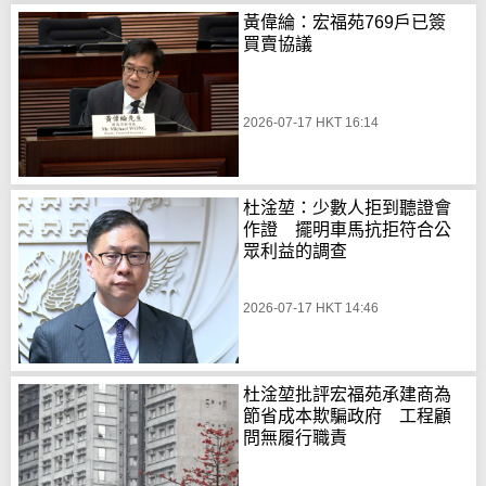
黃偉綸：宏福苑769戶已簽
買賣協議
2026-07-17 HKT 16:14
杜淦堃：少數人拒到聽證會
作證 擺明車馬抗拒符合公
眾利益的調查
2026-07-17 HKT 14:46
杜淦堃批評宏福苑承建商為
節省成本欺騙政府 工程顧
問無履行職責