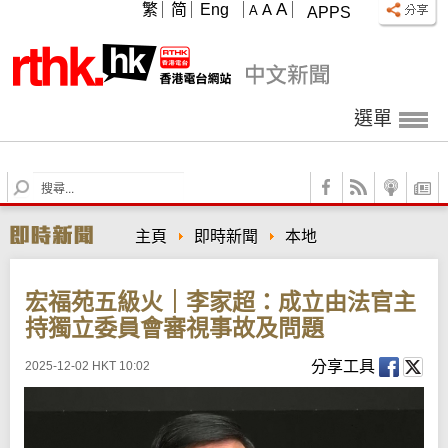
A
繁
简
Eng
A
A
APPS
選單
S
e
a
主頁
即時新聞
本地
r
c
h
宏福苑五級火｜李家超：成立由法官主
持獨立委員會審視事故及問題
分享工具
2025-12-02 HKT 10:02