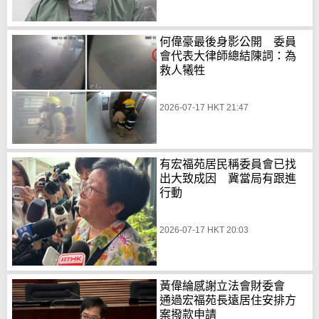
何偉豪最後身影公開 委員
會代表大律師總結陳詞：為
救人犧牲
2026-07-17 HKT 21:47
有宏福苑居民稱委員會已找
出大致成因 冀當局有跟進
行動
2026-07-17 HKT 20:03
黃偉綸感謝立法會財委會
通過宏福苑長遠居住安排方
案撥款申請