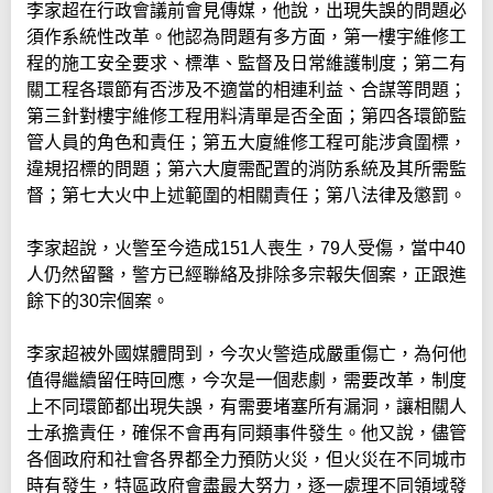
李家超在行政會議前會見傳媒，他說，出現失誤的問題必
須作系統性改革。他認為問題有多方面，第一樓宇維修工
程的施工安全要求、標準、監督及日常維護制度；第二有
關工程各環節有否涉及不適當的相連利益、合謀等問題；
第三針對樓宇維修工程用料清單是否全面；第四各環節監
管人員的角色和責任；第五大廈維修工程可能涉貪圍標，
違規招標的問題；第六大廈需配置的消防系統及其所需監
督；第七大火中上述範圍的相關責任；第八法律及懲罰。
李家超說，火警至今造成151人喪生，79人受傷，當中40
人仍然留醫，警方已經聯絡及排除多宗報失個案，正跟進
餘下的30宗個案。
李家超被外國媒體問到，今次火警造成嚴重傷亡，為何他
值得繼續留任時回應，今次是一個悲劇，需要改革，制度
上不同環節都出現失誤，有需要堵塞所有漏洞，讓相關人
士承擔責任，確保不會再有同類事件發生。他又說，儘管
各個政府和社會各界都全力預防火災，但火災在不同城市
時有發生，特區政府會盡最大努力，逐一處理不同領域發