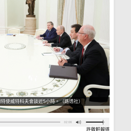
特使威特科夫會談近5小時。（路透社）
02:06
許敬軒報道