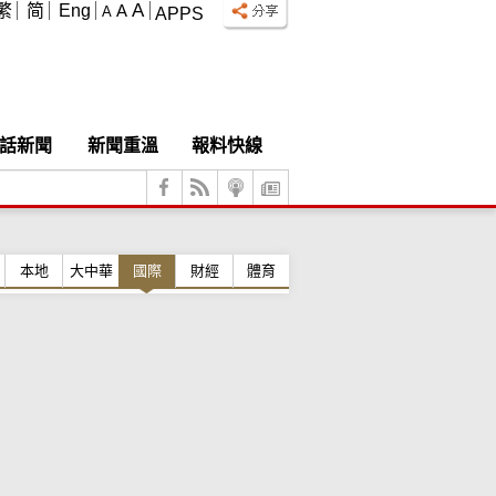
A
繁
简
Eng
A
A
APPS
話新聞
新聞重溫
報料快線
本地
大中華
國際
財經
體育