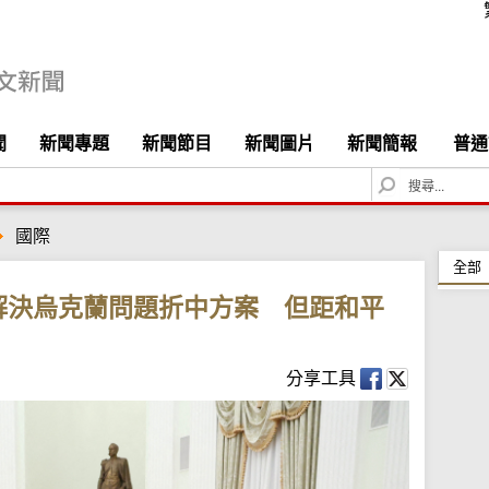
聞
新聞專題
新聞節目
新聞圖片
新聞簡報
普通
S
e
a
國際
r
c
全部
h
解決烏克蘭問題折中方案 但距和平
分享工具