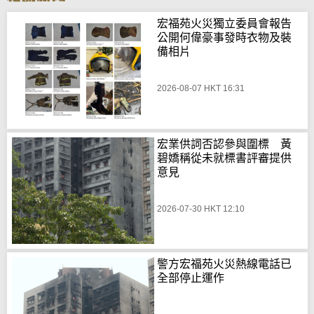
宏福苑火災獨立委員會報告
公開何偉豪事發時衣物及裝
備相片
2026-08-07 HKT 16:31
宏業供詞否認參與圍標 黃
碧嬌稱從未就標書評審提供
意見
2026-07-30 HKT 12:10
警方宏福苑火災熱線電話已
全部停止運作