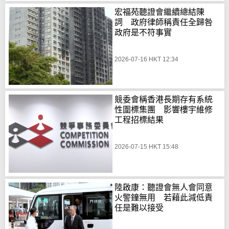
宏福苑聽證會繼續總結陳
詞 政府律師稱責任全歸咎
政府是不符事實
2026-07-16 HKT 12:34
競委會稱香港長期存有系統
性圍標集團 影響樓宇維修
工程招標結果
2026-07-15 HKT 15:48
陸啟康：聽證會無人會同意
火警鐘無用 若藉此減低責
任是難以接受