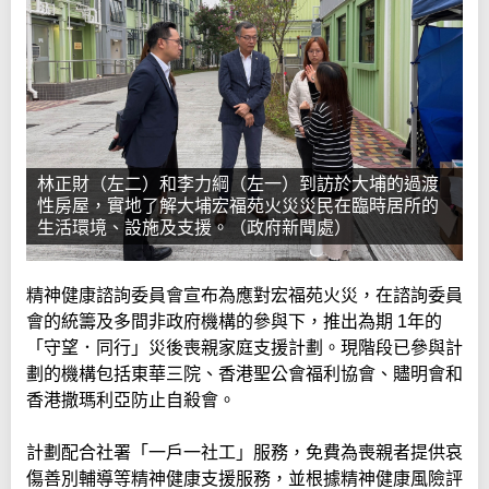
林正財（左二）和李力綱（左一）到訪於大埔的過渡
性房屋，實地了解大埔宏福苑火災災民在臨時居所的
生活環境、設施及支援。（政府新聞處）
精神健康諮詢委員會宣布為應對宏福苑火災，在諮詢委員
會的統籌及多間非政府機構的參與下，推出為期 1年的
「守望．同行」災後喪親家庭支援計劃。現階段已參與計
劃的機構包括東華三院、香港聖公會福利協會、贐明會和
香港撒瑪利亞防止自殺會。
計劃配合社署「一戶一社工」服務，免費為喪親者提供哀
傷善別輔導等精神健康支援服務，並根據精神健康風險評