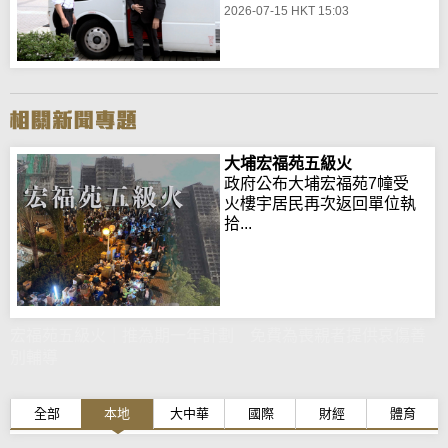
2026-07-15 HKT 15:03
大埔宏福苑五級火
政府公布大埔宏福苑7幢受
火樓宇居民再次返回單位執
拾...
宏福苑五級火｜推為期一年計劃 免費為喪親者提供哀傷善
別輔導
全部
本地
大中華
國際
財經
體育