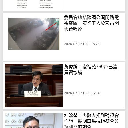
委員會總結陳詞公開閉路電
視截圖 宏業工人於宏昌閣
天台吸煙
2026-07-17 HKT 16:28
黃偉綸：宏福苑769戶已簽
買賣協議
2026-07-17 HKT 16:14
杜淦堃：少數人拒到聽證會
作證 擺明車馬抗拒符合公
眾利益的調查