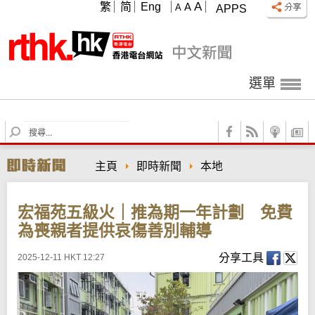
A
繁
简
Eng
A
A
APPS
選單
S
e
a
主頁
即時新聞
本地
r
c
h
宏福苑五級火｜推為期一年計劃 免費
為喪親者提供哀傷善別輔導
分享工具
2025-12-11 HKT 12:27