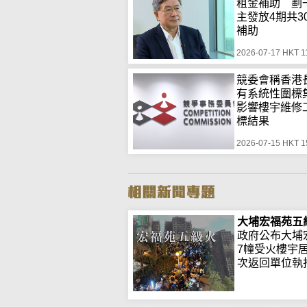
租金補助 劃
主發放4期共3
補助
2026-07-17 HKT 1
競委會稱香港
有系統性圍
影響樓宇維修
標結果
2026-07-15 HKT 1
大埔宏福苑五
政府公布大埔
7幢受火樓宇
次返回單位執拾.