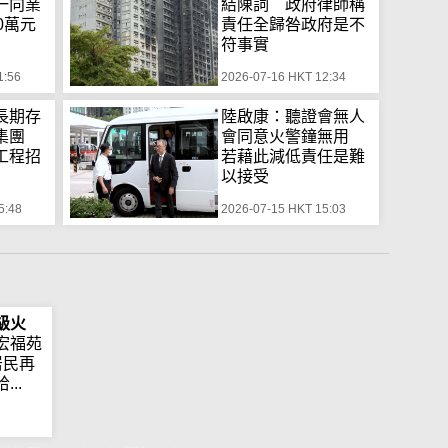
一向業
結陳詞 政府律師稱
0萬元
責任全歸咎政府是不
符事實
1:56
2026-07-16 HKT 12:34
長期存
陸啟康：聽證會無人
標集團
會同意火警鐘無用
工程招
若藉此減低責任是難
以接受
5:48
2026-07-15 HKT 15:03
級火
宏福苑
居民再
..