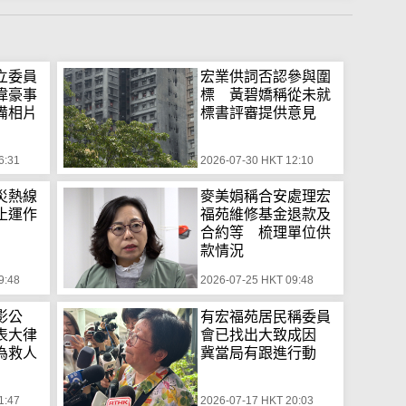
立委員
宏業供詞否認參與圍
偉豪事
標 黃碧嬌稱從未就
備相片
標書評審提供意見
6:31
2026-07-30 HKT 12:10
災熱線
麥美娟稱合安處理宏
止運作
福苑維修基金退款及
合約等 梳理單位供
款情況
9:48
2026-07-25 HKT 09:48
影公
有宏福苑居民稱委員
表大律
會已找出大致成因
為救人
冀當局有跟進行動
1:47
2026-07-17 HKT 20:03