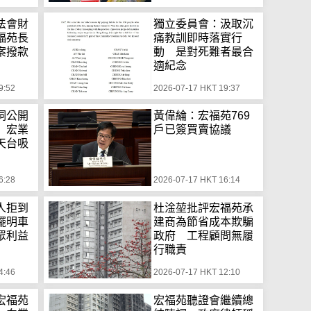
法會財
獨立委員會：汲取沉
福苑長
痛教訓即時落實行
案撥款
動 是對死難者最合
適紀念
9:52
2026-07-17 HKT 19:37
詞公開
黃偉綸：宏福苑769
 宏業
戶已簽買賣協議
天台吸
6:28
2026-07-17 HKT 16:14
人拒到
杜淦堃批評宏福苑承
擺明車
建商為節省成本欺騙
眾利益
政府 工程顧問無履
行職責
4:46
2026-07-17 HKT 12:10
宏福苑
宏福苑聽證會繼續總