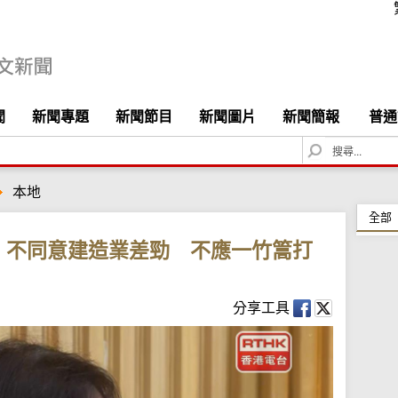
聞
新聞專題
新聞節目
新聞圖片
新聞簡報
普通
S
e
a
本地
r
c
全部
h
：不同意建造業差勁 不應一竹篙打
分享工具