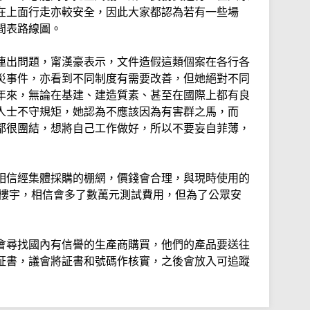
在上面行走亦較安全，因此大家都認為若有一些場
間表路線圖。
連出問題，甯漢豪表示，文件造假這類個案在各行各
災事件，亦看到不同制度有需要改善，但她絕對不同
年來，無論在基建、建造質素、甚至在國際上都有良
人士不守規矩，她認為不應該因為有害群之馬，而
都很團結，想將自己工作做好，所以不要妄自菲薄，
相信經集體採購的棚網，價錢會合理，與現時使用的
的樓宇，相信會多了數萬元測試費用，但為了公眾安
會尋找國內有信譽的生產商購買，他們的產品要送往
証書，議會將証書和號碼作核實，之後會放入可追蹤