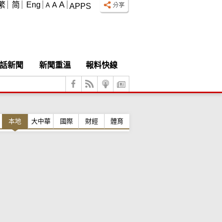
A
繁
简
Eng
A
A
APPS
話新聞
新聞重溫
報料快線
本地
大中華
國際
財經
體育