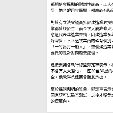
都相信金屬棚的耐燃性較高，工人
景，適合轉用金屬棚，都應該有時
對於有立法會議員批評建造業界接
業都曾經發生，而今次大廈維修火
意這代表建造業差勁，因建造業多
好聲譽，不幸這次業內的確有個別
「一竹篙打一船人」，整個建造業
要做的是針對問題去處理。
建造業議會執行總監鄭定寕表示，
不會有太大變化，一座20至30層
全，他覺得承建商會願意承擔。
至於採購棚網的質量，鄭定寕表示
國家認可試驗室測試，之後才獲發
的標籤內。