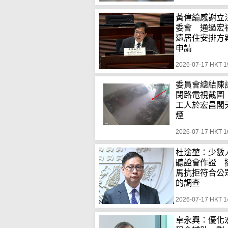
黃偉綸感謝立
委會 通過宏
遠居住安排方
申請
2026-07-17 HKT 1
委員會總結陳
閉路電視截圖
工人於宏昌閣
煙
2026-07-17 HKT 1
杜淦堃：少數
聽證會作證 
馬抗拒符合公
的調查
2026-07-17 HKT 1
卓永興：優化