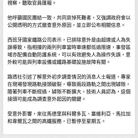
視察，聽取官員匯報。
他呼籲國民團結一致，共同哀悼死難者，又強調政府會以
公開透明的方式徹查意外原因，並立即公布相關信息。
西班牙國家鐵路公司表示，已排除意外是由超速或人為失
誤導致，指相撞的兩列列車當時車速都低過限速，事發區
域亦配備自動防護系統，可以有效避免人為操作失誤，意
外較可能與列車設備或鐵路基礎設施故障有關。
路透社引述了解意外初步調查情況的消息人士報道，專家
在現場發現路軌接頭破裂，導致兩段路軌之間出現罅隙，
隨著列車不斷經過，罅隙不斷擴大，技術人員認為，這個
接頭可能成為調查意外起因的關鍵。
受意外影響，來往馬德里與科爾多瓦、塞維利亞、馬拉加
和韋爾瓦之間的高鐵服務，已暫停至星期五。
西班牙高鐵意外增至40死 全國哀悼三日 據報路軌接頭破