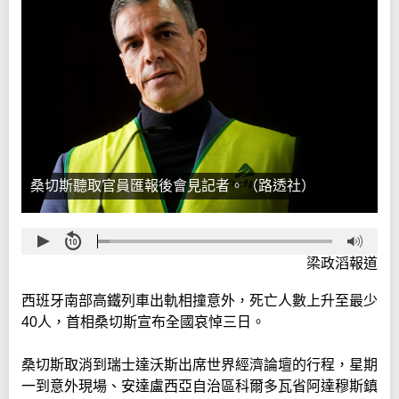
桑切斯聽取官員匯報後會見記者。（路透社）
梁政滔報道
西班牙南部高鐵列車出軌相撞意外，死亡人數上升至最少
40人，首相桑切斯宣布全國哀悼三日。
桑切斯取消到瑞士達沃斯出席世界經濟論壇的行程，星期
一到意外現場、安達盧西亞自治區科爾多瓦省阿達穆斯鎮