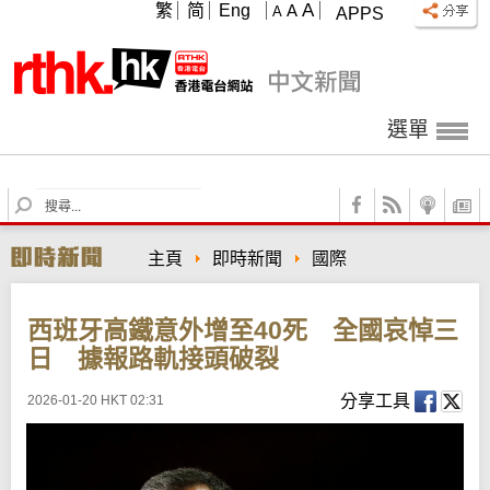
A
繁
简
Eng
A
A
APPS
選單
S
e
a
主頁
即時新聞
國際
r
c
h
西班牙高鐵意外增至40死 全國哀悼三
日 據報路軌接頭破裂
分享工具
2026-01-20 HKT 02:31