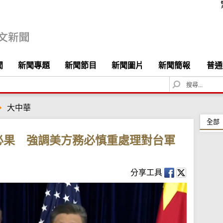
聞
新聞專題
新聞節目
新聞圖片
新聞簡報
普通
S
e
a
大中華
r
c
全部
h
必果 強調美方務必慎重處理對台軍
分享工具