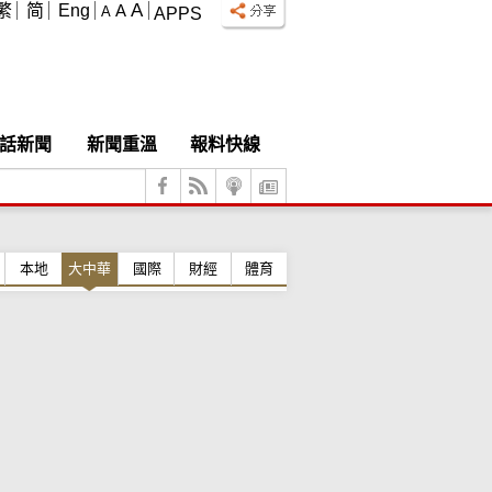
A
繁
简
Eng
A
A
APPS
話新聞
新聞重溫
報料快線
本地
大中華
國際
財經
體育