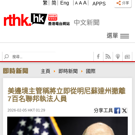
A
繁
简
Eng
A
A
APPS
選單
S
e
a
主頁
即時新聞
國際
r
c
h
美邊境主管稱將立即從明尼蘇達州撤離
7百名聯邦執法人員
分享工具
2026-02-05 HKT 01:29