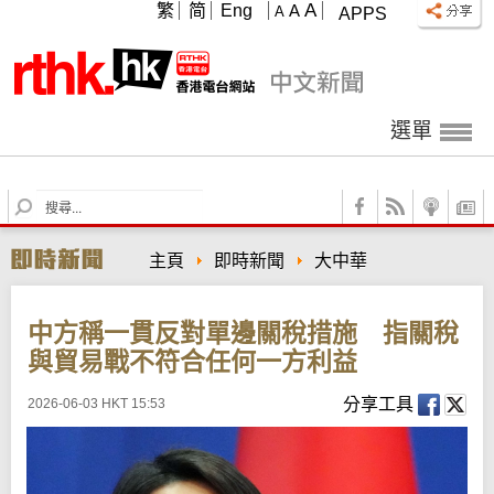
A
繁
简
Eng
A
A
APPS
選單
S
e
a
主頁
即時新聞
大中華
r
c
h
中方稱一貫反對單邊關稅措施 指關稅
與貿易戰不符合任何一方利益
分享工具
2026-06-03 HKT 15:53