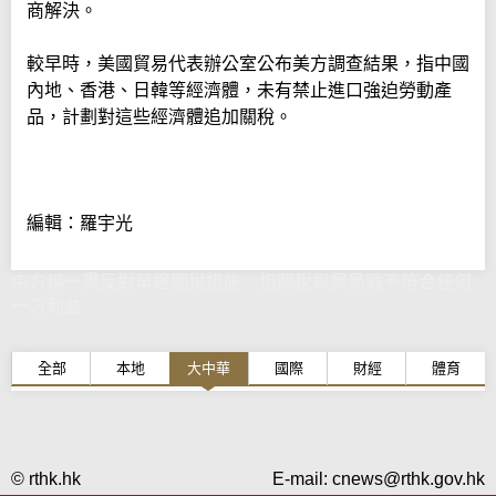
商解決。
較早時，美國貿易代表辦公室公布美方調查結果，指中國
內地、香港、日韓等經濟體，未有禁止進口強迫勞動產
品，計劃對這些經濟體追加關稅。
編輯：羅宇光
中方稱一貫反對單邊關稅措施 指關稅與貿易戰不符合任何
一方利益
全部
本地
大中華
國際
財經
體育
© rthk.hk
E-mail:
cnews@rthk.gov.hk