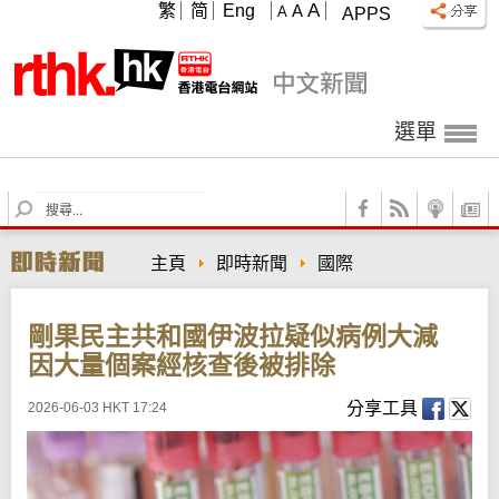
A
繁
简
Eng
A
A
APPS
選單
S
e
a
主頁
即時新聞
國際
r
c
h
剛果民主共和國伊波拉疑似病例大減
因大量個案經核查後被排除
分享工具
2026-06-03 HKT 17:24