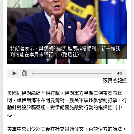
特朗普表示，與伊朗的談判進展非常順利，新一輪談
判可能在本周末舉行。（路透社）
張萬燕報道
美國同伊朗繼續互相打擊。伊朗軍方星期三深夜發表聲
明，說伊朗海軍在阿曼灣對一艘美軍驅逐艦發動打擊，行
動針對設於驅逐艦、對伊朗實施敵對行動的指揮控制中
心。
美軍中央司令部其後在社交媒體發文，否認伊方的講法，