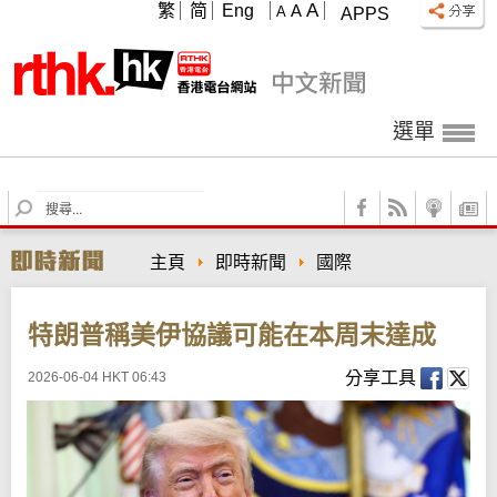
A
繁
简
Eng
A
A
APPS
選單
S
e
a
主頁
即時新聞
國際
r
c
h
特朗普稱美伊協議可能在本周末達成
分享工具
2026-06-04 HKT 06:43