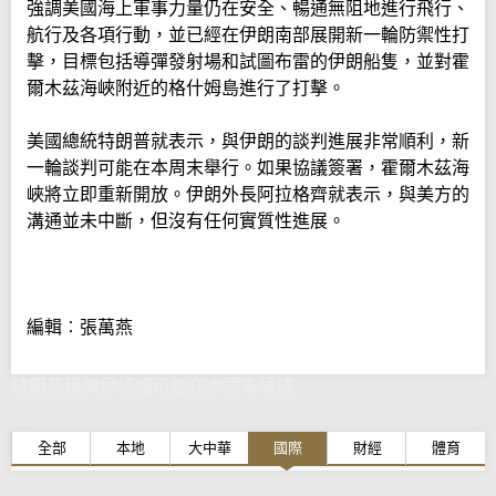
強調美國海上軍事力量仍在安全、暢通無阻地進行飛行、
航行及各項行動，並已經在伊朗南部展開新一輪防禦性打
擊，目標包括導彈發射場和試圖布雷的伊朗船隻，並對霍
爾木茲海峽附近的格什姆島進行了打擊。
美國總統特朗普就表示，與伊朗的談判進展非常順利，新
一輪談判可能在本周末舉行。如果協議簽署，霍爾木茲海
峽將立即重新開放。伊朗外長阿拉格齊就表示，與美方的
溝通並未中斷，但沒有任何實質性進展。
編輯︰張萬燕
特朗普稱美伊協議可能在本周末達成
全部
本地
大中華
國際
財經
體育