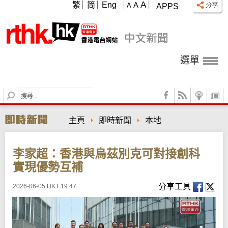
A
繁
简
Eng
A
A
APPS
選單
S
e
a
主頁
即時新聞
本地
r
c
h
李家超：香港與烏茲別克可對接創科
實現優勢互補
分享工具
2026-06-05 HKT 19:47