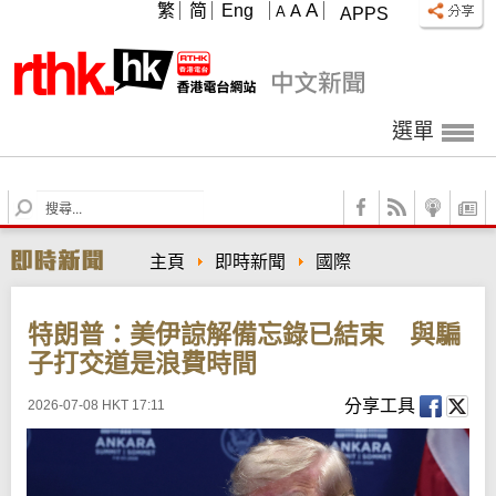
A
繁
简
Eng
A
A
APPS
選單
S
e
a
主頁
即時新聞
國際
r
c
h
特朗普：美伊諒解備忘錄已結束 與騙
子打交道是浪費時間
分享工具
2026-07-08 HKT 17:11