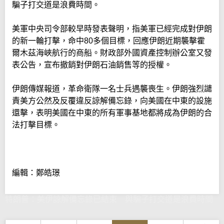
騙子打交道是浪費時間。
美軍中央司令部較早時發表聲明，指美軍已經完成對伊朗
的新一輪打擊，命中80多個目標，回應伊朗近期襲擊霍
爾木茲海峽航行的商船。財政部外國資產控制辦公室又發
表公告，宣布撤銷對伊朗石油銷售等的授權。
伊朗傳媒報道，革命衛隊一名士兵遇襲喪生。伊朗強烈譴
責美方公然及反覆違反諒解備忘錄，向美國在中東的設施
還擊，表明美國在中東的所有軍事基地都將成為伊朗的合
法打擊目標。
編輯：鄭皓璟
特朗普：美伊諒解備忘錄已結束 與騙子打交道是浪費時間