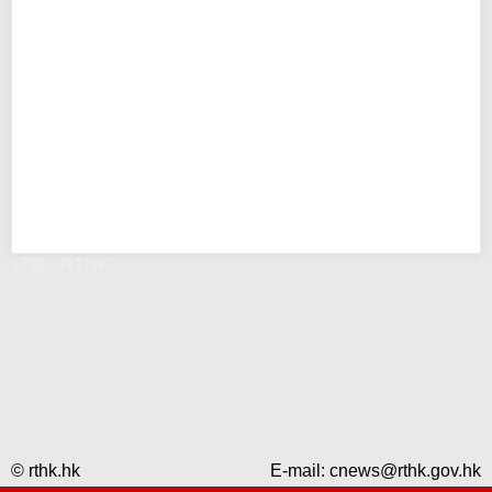
錯誤 - RTHK
© rthk.hk
E-mail:
cnews@rthk.gov.hk