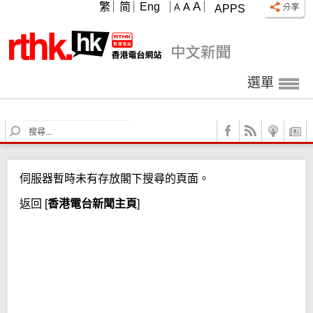
A
繁
简
Eng
A
A
APPS
選單
S
e
a
r
伺服器暫時未有存放閣下搜尋的頁面。
c
h
返回
[
香港電台新聞主頁
]