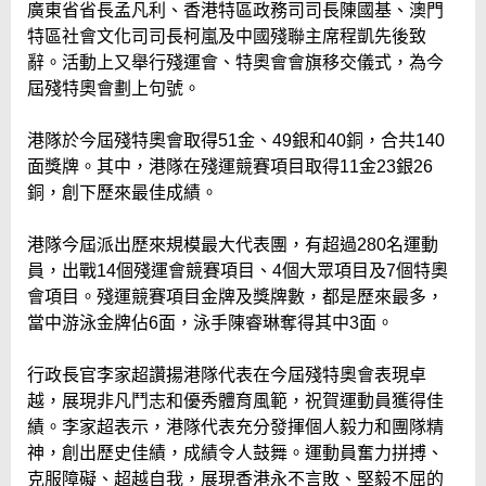
廣東省省長孟凡利、香港特區政務司司長陳國基、澳門
特區社會文化司司長柯嵐及中國殘聯主席程凱先後致
辭。活動上又舉行殘運會、特奧會會旗移交儀式，為今
屆殘特奧會劃上句號。
港隊於今屆殘特奧會取得51金、49銀和40銅，合共140
面獎牌。其中，港隊在殘運競賽項目取得11金23銀26
銅，創下歷來最佳成績。
港隊今屆派出歷來規模最大代表團，有超過280名運動
員，出戰14個殘運會競賽項目、4個大眾項目及7個特奧
會項目。殘運競賽項目金牌及獎牌數，都是歷來最多，
當中游泳金牌佔6面，泳手陳睿琳奪得其中3面。
行政長官李家超讚揚港隊代表在今屆殘特奧會表現卓
越，展現非凡鬥志和優秀體育風範，祝賀運動員獲得佳
績。李家超表示，港隊代表充分發揮個人毅力和團隊精
神，創出歷史佳績，成績令人鼓舞。運動員奮力拼搏、
克服障礙、超越自我，展現香港永不言敗、堅毅不屈的