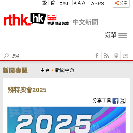
A
繁
简
Eng
A
A
APPS
選單
S
e
a
主頁
新聞專題
r
c
h
殘特奧會2025
分享工具