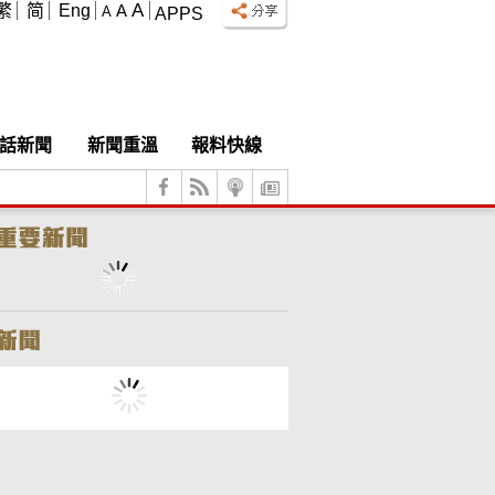
A
繁
简
Eng
A
A
APPS
話新聞
新聞重溫
報料快線