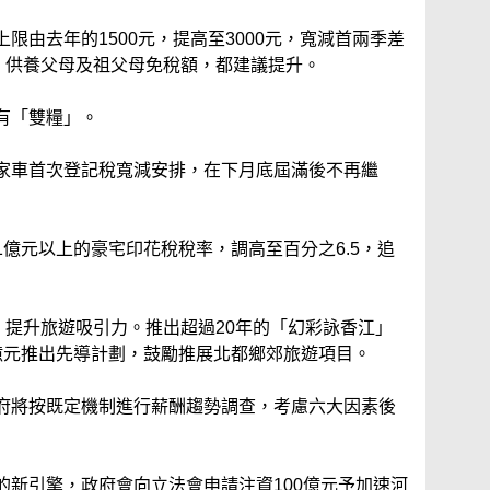
限由去年的1500元，提高至3000元，寬減首兩季差
額、供養父母及祖父母免稅額，都建議提升。
有「雙糧」。
家車首次登記稅寬減安排，在下月底屆滿後不再繼
億元以上的豪宅印花稅稅率，調高至百分之6.5，追
，提升旅遊吸引力。推出超過20年的「幻彩詠香江」
億元推出先導計劃，鼓勵推展北都鄉郊旅遊項目。
府將按既定機制進行薪酬趨勢調查，考慮六大因素後
的新引擎，政府會向立法會申請注資100億元予加速河