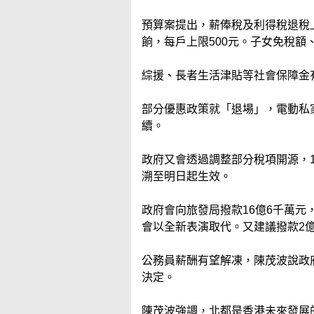
預算案提出，薪俸稅及利得稅退稅上
餉，每戶上限500元。子女免稅
綜援、長者生活津貼等社會保障金
部分優惠政策就「退場」，電動私
續。
政府又會透過調整部分稅項開源，1
溯至明日起生效。
政府會向旅發局撥款16億6千萬元
會以全新表演取代。又建議撥款2
公務員薪酬有望解凍，陳茂波說政
決定。
陳茂波強調，北都是香港未來發展