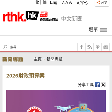
A
繁
简
Eng
A
A
APPS
選單
S
e
a
主頁
新聞專題
r
c
h
2026財政預算案
分享工具