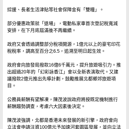
綜援、長者生活津貼等社會保障金有「雙糧」。
部分優惠政策就「退場」，電動私家車首次登記稅寬減
安排，在下月底屆滿後不再繼續。
政府又會透過調整部分稅項開源，1億元以上的豪宅印花
稅稅率，調高至百分之6.5，追溯至明日起生效。
政府會向旅發局撥款16億6千萬元，提升旅遊吸引力。推
出超過20年的「幻彩詠香江」會以全新表演取代。又建
議撥款2億元推出先導計劃，鼓勵推展北都鄉郊旅遊項
目。
公務員薪酬有望解凍，陳茂波說政府將按既定機制進行
薪酬趨勢調查，考慮六大因素後決定。
陳茂波強調，北都是香港未來發展的新引擎，政府會向
立法會申請注資100億元予加速河套園區發展，並向立法