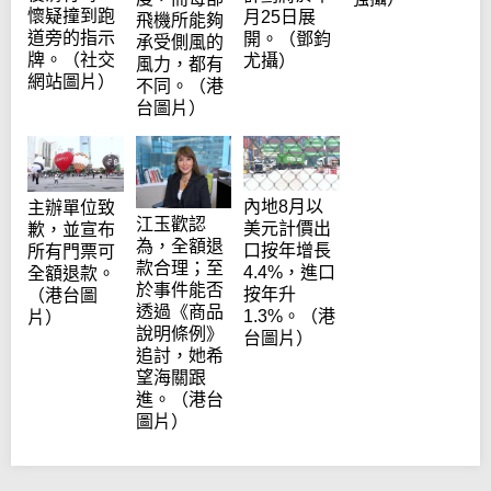
懷疑撞到跑
月25日展
飛機所能夠
道旁的指示
開。（鄧鈞
承受側風的
牌。（社交
尤攝）
風力，都有
網站圖片）
不同。（港
台圖片）
內地8月以
主辦單位致
江玉歡認
美元計價出
歉，並宣布
為，全額退
口按年增長
所有門票可
款合理；至
4.4%，進口
全額退款。
於事件能否
按年升
（港台圖
透過《商品
1.3%。（港
片）
說明條例》
台圖片）
追討，她希
望海關跟
進。（港台
圖片）