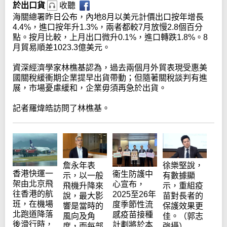
於出口貨
收聽
海關總署昨日公布，內地8月以美元計價出口按年增長
4.4%，進口按年升1.3%，兩者都較7月放慢2.8個百分
點。按月比較，上月出口微升0.1%，進口轉跌1.8%。8
月貿易順差1023.3億美元。
資深經濟學家林樵基認為，過去兩個月外貿表現受惠美
國關稅緩衝期企業提早出貨帶動；但隨著關稅談判有進
展，市場憂慮緩和，企業毋須再急於出貨。
記者羅煒皓訪問了林樵基。
詹永年表
徐樂堅說，
香港快運一
衞生防護中
示，以一般
有數據顯
架由北京飛
心宣布，
飛機升降來
示，重組疫
往香港的航
2025至26年
說，最大影
苗對長者的
班，在機場
度季節性流
響是當時的
保護效果更
北跑道降落
感疫苗接種
風向及角
佳。（郭志
後滑行時，
計劃將於本
度，而每部
強攝）