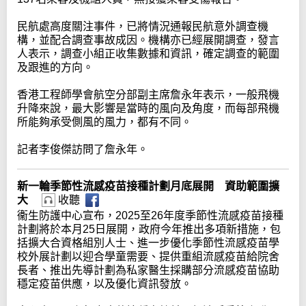
民航處高度關注事件，已將情況通報民航意外調查機
構，並配合調查事故成因。機構亦已經展開調查，發言
人表示，調查小組正收集數據和資訊，確定調查的範圍
及跟進的方向。
香港工程師學會航空分部副主席詹永年表示，一般飛機
升降來說，最大影響是當時的風向及角度，而每部飛機
所能夠承受側風的風力，都有不同。
記者李俊傑訪問了詹永年。
新一輪季節性流感疫苗接種計劃月底展開 資助範圍擴
大
收聽
衞生防護中心宣布，2025至26年度季節性流感疫苗接種
計劃將於本月25日展開，政府今年推出多項新措施，包
括擴大合資格組別人士、進一步優化季節性流感疫苗學
校外展計劃以迎合學童需要、提供重組流感疫苗給院舍
長者、推出先導計劃為私家醫生採購部分流感疫苗協助
穩定疫苗供應，以及優化資訊發放。