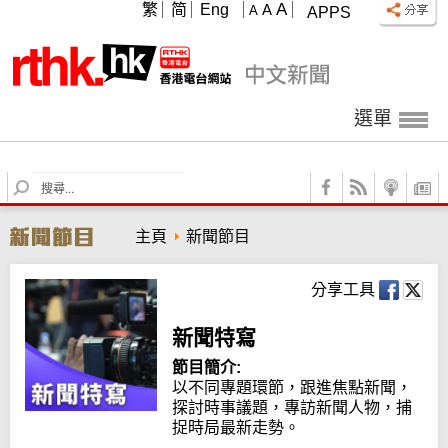
A
繁
简
Eng
A
A
APPS
選單
S
e
a
主頁
新聞節目
r
c
h
分享工具
新聞特寫
節目簡介:
以不同專題環節，跟進焦點新聞，
探討時事議題，專訪新聞人物，捕
捉時局最新走勢。