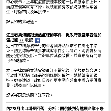
中心表示，上年度疫苗接種率較前一個流感季節上升，
而嚴重個案就有下降，反映疫苗有效預防嚴重個案發
生，呼籲市民及早接種。
記者鄧鈞尤報道。
江玉歡冀海關跟進熱氣球節事件 促政府就盛事宣傳加
強把關
收聽
近日在中環海濱舉行的香港國際熱氣球節在風雨中結
束。熱氣球節未獲批准載客事件引起關注，消委會及海
關分別接獲投訴。主辦單位其後致歉，並宣布所有門票
可全額退款。
本身是律師的立法會議員江玉歡認為，全額退款合理；
至於能否透過《商品說明條例》追討，她希望海關跟
進。她亦建議，政府日後可更主動向盛事主辦方提供意
見，讓盛事可以成事。
記者崔蔚恩訪問了江玉歡。
內地8月出口增長回落 分析：關稅談判有進展企業不急