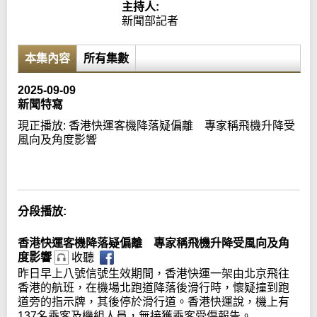
主持人:
新聞部記者
本集內容
所有集數
2025-09-09
新聞特寫
現正播放:
香港快運客機降落疑偏離 專家稱飛機升降受
風向及角度影響
Error loading media: File could not be played
分段播放:
香港快運客機降落疑偏離 專家稱飛機升降受風向及角
度影響
收聽
昨日早上八號信號生效期間，香港快運一架由北京飛往
香港的航班，在機場北跑道降落後滑行時，懷疑撞到跑
道旁的指示牌，其後停於滑行道。香港快運說，機上有
137名乘客及機組人員，無接獲乘客受傷報告。