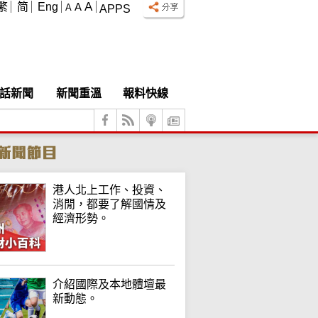
A
繁
简
Eng
A
A
APPS
話新聞
新聞重溫
報料快線
港人北上工作、投資、
消閒，都要了解國情及
經濟形勢。
介紹國際及本地體壇最
新動態。