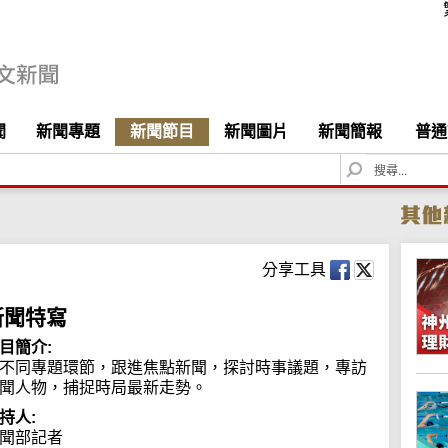
聞
新聞專題
新聞節目
新聞圖片
新聞簡報
普通
S
e
a
r
c
h
分享工具
新聞特寫
目簡介:
不同專題環節，跟進焦點新聞，探討時事議題，專訪
聞人物，捕捉時局最新走勢。
持人:
聞部記者