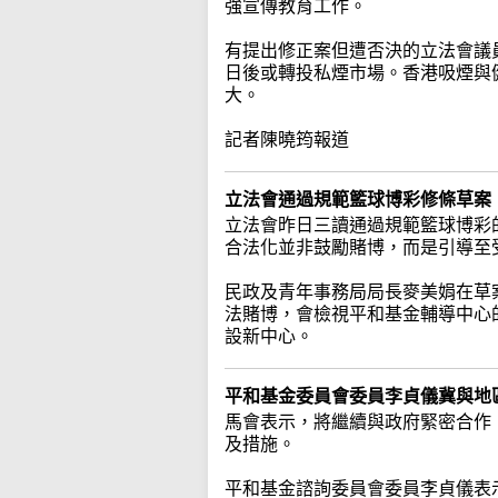
強宣傳教育工作。
有提出修正案但遭否決的立法會議
日後或轉投私煙市場。香港吸煙與
大。
記者陳曉筠報道
立法會通過規範籃球博彩修條草案
立法會昨日三讀通過規範籃球博彩
合法化並非鼓勵賭博，而是引導至
民政及青年事務局局長麥美娟在草
法賭博，會檢視平和基金輔導中心
設新中心。
平和基金委員會委員李貞儀冀與地
馬會表示，將繼續與政府緊密合作
及措施。
平和基金諮詢委員會委員李貞儀表