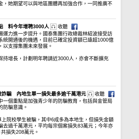
金，她期望可以與地區團體再加強合作，一同推廣不
 料今年增聘3000人
收聽
場運力進一步提升。國泰集團行政總裁林紹波接受訪
統開通後的機遇，目前已確定投資額已遠超1000億
，以支撐集團未來發展。
持增長，計劃明年聘請近3000人，亦會不斷擴充
生被詐騙 內地生單一損失最多逾千萬港元
收聽
中一個重點是加強青少年的防騙教育，包括與金管局
的防騙意識。
專上院校學生被騙，其中6成多為本地生，但損失金額
騙去過千萬港元，平均每宗個案損失83萬元；今年亦
共損失208萬元。