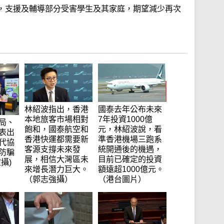
，支援及輔導部分受害學生及其家庭，期望減少再次
林紹波指出，香港
國泰去年公布未來
本地旅客市場相對
7年投資1000億
局、
飽和，國泰航空和
元，林紹波說，看
表出
香港快運都需要新
準香港機場三跑系
代協
客源支撐未來發
統開通後的機遇，
防騙
展，相信大灣區未
目前已確定的投資
攝)
來增長潛力巨大。
額遠超1000億元。
（郭志強攝）
（港台圖片）