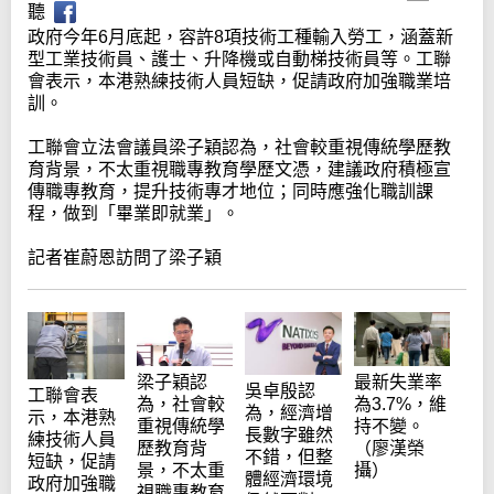
聽
政府今年6月底起，容許8項技術工種輸入勞工，涵蓋新
型工業技術員、護士、升降機或自動梯技術員等。工聯
會表示，本港熟練技術人員短缺，促請政府加強職業培
訓。
工聯會立法會議員梁子穎認為，社會較重視傳統學歷教
育背景，不太重視職專教育學歷文憑，建議政府積極宣
傳職專教育，提升技術專才地位；同時應強化職訓課
程，做到「畢業即就業」。
記者崔蔚恩訪問了梁子穎
最新失業率
梁子穎認
吳卓殷認
工聯會表
為3.7%，維
為，社會較
為，經濟增
示，本港熟
持不變。
重視傳統學
長數字雖然
練技術人員
（廖漢榮
歷教育背
不錯，但整
短缺，促請
攝）
景，不太重
體經濟環境
政府加強職
視職專教育