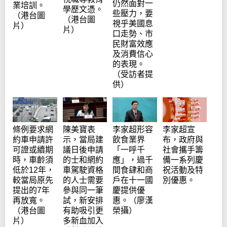
仍然面對一
業培訓。
學歷文憑。
些壓力，要
（港台圖
（港台圖
視乎美國息
片）
片）
口走勢、市
民財富效應
及消費信心
的表現。
（受訪者提
供）
陳美寶表
李家超形容
李家超宣
條例要求網
示，當局建
飲食業界
布，政府與
約車申請許
議日後申請
「一呼千
社會攜手籌
可證或續期
的士和網約
應」，過千
備一系列慶
時，車齡須
車駕駛資格
間食肆和商
祝活動及特
低於12年，
的人士需要
戶在十一國
別優惠。
較當局原先
參與同一筆
慶提供優
提出的7年
試，新安排
惠。（廖漢
再放寬。
有助吸引更
榮攝）
（港台圖
多新血加入
片）