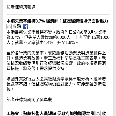
記者陳曉筠報道
本港失業率維持3.7% 經濟師：整體經濟環境仍面對壓力
收聽
本港最新失業率維持不變。政府昨日公布6至8月失業率
為3.7%，但失業人數增加約6000人，上升至約15萬1000
人；就業不足率就由1.4%上升至1.6%。
至於各行業的失業率，餐飲服務活動業及製造業錄得上
升，建造業有改善。勞工及福利局局長孫玉菡表示，就
業情況繼續受個別行業經營狀況影響，政府多項提振消
費措施，將為勞工需求提供支持。
法國外貿銀行亞太區高級經濟學家吳卓殷分析，經濟增
長數字不錯，但整體環境仍面對壓力，可能影響創造職
位。
記者莊德賢訪問了吳卓殷
工聯會：熟練技術人員短缺 促政府加強職專培訓
收