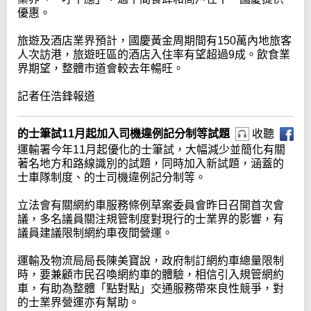
優惠。
旅遊及酒店業界預計，國慶黃金周期間有150萬內地旅客
人次訪港，旅遊旺區的酒店入住率有望超過9成。飲食業
界期望，整體市道會較去年暢旺。
記者任浩鋒報道
的士筆試11月起加入司機違例記分制等試題
收聽
運輸署今年11月起優化的士筆試，大幅減少並簡化有關
著名地方和路線識別的試題，同時加入新試題，涵蓋的
士車隊制度、的士司機違例記分制等。
立法會有關網約車服務條例草案委員會昨日召開首次會
議，多名議員關注規管制度對現行的士業界的影響，有
議員建議限制網約車夜間營運。
運輸及物流局局長陳美寶說，政府制訂網約車總量限制
時，要兼顧市民召喚網約車的體驗，相信引入規管網約
車，有助為整體「點對點」交通服務帶來良性競爭，對
的士業界營運亦有幫助。