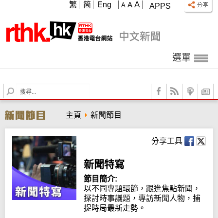
A
繁
简
Eng
A
A
APPS
選單
S
e
a
主頁
新聞節目
r
c
h
分享工具
新聞特寫
節目簡介:
以不同專題環節，跟進焦點新聞，
探討時事議題，專訪新聞人物，捕
捉時局最新走勢。