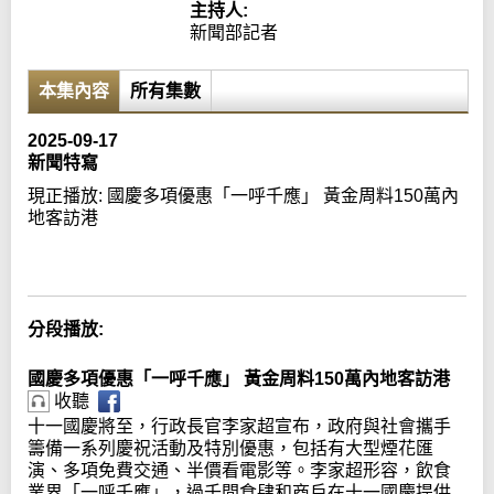
主持人:
新聞部記者
本集內容
所有集數
2025-09-17
新聞特寫
現正播放:
國慶多項優惠「一呼千應」 黃金周料150萬內
地客訪港
Error loading media: File could not be played
分段播放:
國慶多項優惠「一呼千應」 黃金周料150萬內地客訪港
收聽
十一國慶將至，行政長官李家超宣布，政府與社會攜手
籌備一系列慶祝活動及特別優惠，包括有大型煙花匯
演、多項免費交通、半價看電影等。李家超形容，飲食
業界「一呼千應」，過千間食肆和商戶在十一國慶提供