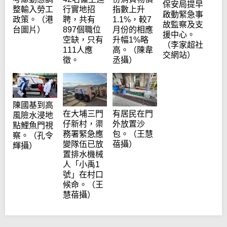
保安局提早
整輸入勞工
行實地招
指數上升
啟動緊急事
政策。（港
聘，共有
1.1%，較7
故監察及支
台圖片）
897個職位
月份的相應
援中心。
空缺，只有
升幅1%略
（李家超社
111人應
高。（陳韋
交網站）
徵。
丞攝）
陳國基到高
在大埔三門
有居民在門
風險水浸地
仔新村，渠
外放置沙
點鯉魚門視
務署緊急應
包。（王慧
察。（孔令
變隊伍已放
蓓攝）
輝攝）
置排水機械
人「小禹1
號」在村口
候命。（王
慧蓓攝）