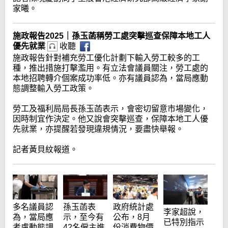
家曦。
施政報告2025｜孫玉菡稱勞工處突擊巡查保障本地工人
優先就業
收聽
施政報告針對補充勞工優化計劃下輸入勞工較多的工
種，推出措施打擊濫用。有立法會議員關注，勞工處的
本地招聘轉介個案成功率低。亦有議員認為，當局應動
態調整輸入勞工政策。
勞工及福利局局長孫玉菡表示，會密切留意市場變化，
因時制宜作決定。他又說會突擊巡查，保障本地工人優
先就業，亦提醒若發現違規情況，要盡快舉報。
記者黃貝紋報道。
多名議員認
孫玉菡表
政府統計處
李家超說，
為，當局應
示，至今有
公布，8月
已特別指示
考慮動態調
42名僱主進
份消費物價