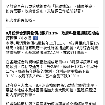
至於會否在八號信號後宣布「極端情況」，陳國基說，
如有需要，政府會公布，又強調已作超前部署。
記者崔蔚恩報道。
8月份綜合消費物價指數升1.1% 政府料整體通脹短期維
持輕微
收聽
本港8月消費物價指數按年上升1.1%，較7月相應升幅1%
略高。剔除所有政府一次性紓困措施影響，8月綜合消費
物價指數、即基本通脹率為1.1%，亦較7月略高。
在各類綜合消費物價指數組成項目中，8月錄得按年升幅
的類別，包括交通方面上升2.5%、煙酒升1.8%、住屋升
1.7%。錄得按年跌幅的類別，分別是耐用物品下跌
3.1%、衣履下跌2.8%、基本食品下跌0.1%。
政府發言人表示，8月消費物價通脹仍然處於輕微水平，
展望本地成本及外圍價格壓力應大致可控，整體通脹短
期內應維持輕微。
記者陳曉慶訪問了星展香港經濟研究部高級經濟學家謝