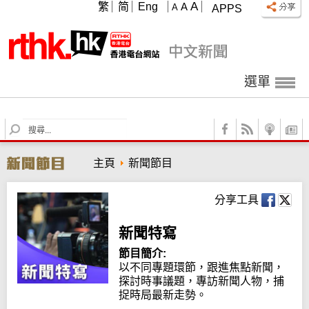
A
繁
简
Eng
A
A
APPS
選單
S
e
a
主頁
新聞節目
r
c
h
分享工具
新聞特寫
節目簡介:
以不同專題環節，跟進焦點新聞，
探討時事議題，專訪新聞人物，捕
捉時局最新走勢。