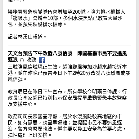
渠務署緊急應變隊伍會增加至200隊，強力排水機械人
「龍吸水」會增至10部，多個水浸黑點已放置大量沙
包，並預先裝設擋水板等。
記者林漢山報道。
天文台預告下午改發八號信號 陳國基籲市民不要追風
逐浪
收聽
三號強風信號現正生效，超強颱風樺加沙越來越接近本
港，並在昨晚已預告今日下午2時20分改發八號烈風或暴
風信號。
教育局已在昨日下午宣布，所有學校今明兩日停課。行
政長官李家超已特別指示保安局提早啟動緊急事故監察
及支援中心。
政務司司長陳國基呼籲，居於水浸風險較高地區的市
民，如有需要，應盡早遷離；並提醒市民不要追風逐
浪，警方會嚴厲執法。僱主要以員工安全為首要考慮，
彈性處理上班安排。