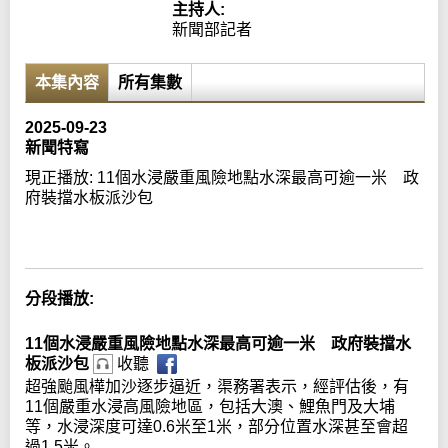
主持人:
新聞部記者
本集內容
所有集數
2025-09-23
新聞特寫
現正播放:
11個水浸嚴重風險地點水深最高可逾一米 政
府裝擋水板派沙包
Error loading media: File could not be played
分段播放:
11個水浸嚴重風險地點水深最高可逾一米 政府裝擋水
板派沙包
收聽
超強颱風樺加沙逐步逼近，渠務署表示，經評估後，有
11個嚴重水浸高風險地區，包括大澳、鯉魚門及大埔
等，水浸深度可達0.6米至1米，部分位置水深甚至會超
過1.5米。