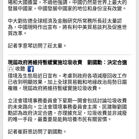
場和大國擔當，不過他強調，中國仍然是世界上最大的
發展中國家，中國發展中國家的地位和身份沒有改變。
中大劉佐德全球經濟及金融研究所常務所長莊太量認
為，中國現時作出宣布，將有利中美貿易談判及促進世
貿改革。
記者李意琴訪問了莊太量。
現屆政府將維持暫緩實施垃圾收費 劉國勳：決定合適
收聽
環境及生態局近日宣布，考慮到政府各項減廢回收工作
已收到明顯效果，加上全球貿易戰和地緣政治局勢日趨
複雜，現屆政府將維持暫緩實施垃圾收費。
立法會環境事務委員會下星期一開會包括討論垃圾收費
的未來路向。立法會環境事務委員會主席、民建聯劉國
勳認為政府決定合適，亦理據充足，垃圾收費並非減廢
的唯一手段，最重要是能夠培養市民有關習慣。
記者崔蔚恩訪問了劉國勳。