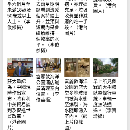
乎六個月至
去兩星期明
適，亦理據
費。（港台
未滿18歲及
顯看到流感
充足，垃圾
圖片）
50歲或以上
個案持續上
收費並非減
人士。（李
升，並預料
廢的唯一手
俊傑攝）
短期內是會
段。（港台
繼續維持一
圖片）
個較高的水
平。（李俊
傑攝）
富麗敦海洋
莊太量認
富麗敦海洋
早上所見倒
公園酒店職
為，中國現
公園酒店大
冧的大樹橫
員清理室內
時作出宣
堂多塊玻璃
臥整條行車
位置。（李
布，將有利
門被海水衝
線，車輛一
俊華攝）
中美貿易談
至爆裂，海
度無法通
判及促進世
水隨即湧入
過。（李寶
貿改革。
室內。（網
玲攝）
（港台圖
上片段截
片）
圖）