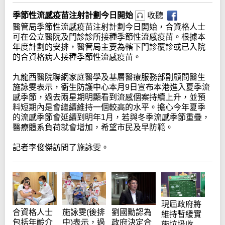
季節性流感疫苗注射計劃今日開始
收聽
醫管局季節性流感疫苗注射計劃今日開始，合資格人士
可在公立醫院及門診診所接種季節性流感疫苗。根據本
年度計劃的安排，醫管局主要為轄下門診覆診或已入院
的合資格病人接種季節性流感疫苗。
九龍西醫院聯網家庭醫學及基層醫療服務部副顧問醫生
施詠雯表示，衞生防護中心本月9日宣布本港進入夏季流
感季節，過去兩星期明顯看到流感個案持續上升，並預
料短期內是會繼續維持一個較高的水平。擔心今年夏季
的流感季節會延續到明年1月，若與冬季流感季節重疊，
醫療體系負荷就會增加，希望市民及早防範。
記者李俊傑訪問了施詠雯。
現屆政府將
合資格人士
施詠雯(後排
劉國勳認為
維持暫緩實
包括年齡介
中)表示，過
政府決定合
施垃圾收