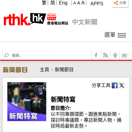
A
繁
简
Eng
A
A
APPS
選單
S
e
a
主頁
新聞節目
r
c
h
分享工具
新聞特寫
節目簡介:
以不同專題環節，跟進焦點新聞，
探討時事議題，專訪新聞人物，捕
捉時局最新走勢。