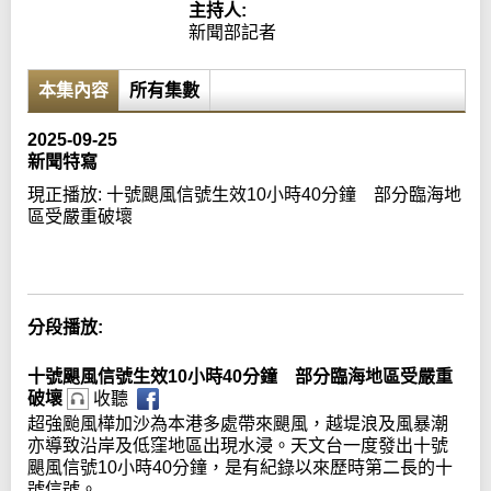
主持人:
新聞部記者
本集內容
所有集數
2025-09-25
新聞特寫
現正播放:
十號颶風信號生效10小時40分鐘 部分臨海地
區受嚴重破壞
Error loading media: File could not be played
分段播放:
十號颶風信號生效10小時40分鐘 部分臨海地區受嚴重
破壞
收聽
超強颱風樺加沙為本港多處帶來颶風，越堤浪及風暴潮
亦導致沿岸及低窪地區出現水浸。天文台一度發出十號
颶風信號10小時40分鐘，是有紀錄以來歷時第二長的十
號信號。