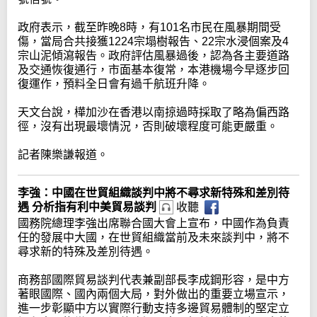
政府表示，截至昨晚8時，有101名市民在風暴期間受
傷，當局合共接獲1224宗塌樹報告、22宗水浸個案及4
宗山泥傾瀉報告。政府評估風暴過後，認為各主要道路
及交通恢復通行，市面基本復常，本港機場今早逐步回
復運作，預料全日會有過千航班升降。
天文台說，樺加沙在香港以南掠過時採取了略為偏西路
徑，沒有出現最壞情況，否則破壞程度可能更嚴重。
記者陳樂謙報道。
李強：中國在世貿組織談判中將不尋求新特殊和差別待
遇 分析指有利中美貿易談判
收聽
國務院總理李強出席聯合國大會上宣布，中國作為負責
任的發展中大國，在世貿組織當前及未來談判中，將不
尋求新的特殊及差別待遇。
商務部國際貿易談判代表兼副部長李成鋼形容，是中方
著眼國際、國內兩個大局，對外做出的重要立場宣示，
進一步彰顯中方以實際行動支持多邊貿易體制的堅定立