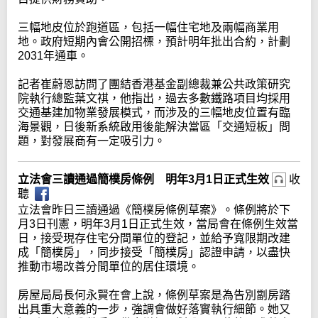
三幅地皮位於跑道區，包括一幅住宅地及兩幅商業用
地。政府短期內會公開招標，預計明年批出合約，計劃
2031年通車。
記者崔蔚恩訪問了團結香港基金副總裁兼公共政策研究
院執行總監葉文祺，他指出，過去多數鐵路項目均採用
交通基建加物業發展模式，而涉及的三幅地皮位置有臨
海景觀，日後新系統啟用後能解決當區「交通短板」問
題，對發展商有一定吸引力。
立法會三讀通過簡樸房條例 明年3月1日正式生效
收
聽
立法會昨日三讀通過《簡樸房條例草案》。條例將於下
月3日刊憲，明年3月1日正式生效，當局會在條例生效當
日，接受現存住宅分間單位的登記，並給予寬限期改建
成「簡樸房」，同步接受「簡樸房」認證申請，以盡快
推動市場改善分間單位的居住環境。
房屋局局長何永賢在會上說，條例草案是為告別劏房踏
出具重大意義的一步，強調會做好落實執行細節。她又