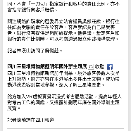
同，不會「一刀切」指定銀行和客戶的責任比例，亦不
會指令銀行向客戶賠償。
關注網絡詐騙案的選委界立法會議員吳傑莊說，銀行往
往認為受騙的責任在於客戶，客戶就認為自己是受害
者，銀行沒有提供足夠防騙提示。他建議，釐定客戶和
銀行的責任比例時，可以考慮透過獨立仲裁機構處理。
記者林漢山訪問了吳傑莊。
四川三星堆博物館擬明年國外辦主題展
收聽
四川三星堆博物館新館前年開幕，境外旅客參觀人次呈
上升趨勢，館方亦曾在本港展出多件出土文物，成功帶
動港澳遊客到當地參觀，深入了解三星堆歷史。
館方加入VR虛擬實景沉浸式考古體驗活動，提高年輕人
對考古工作的興趣，又透露計劃明年底在國外舉辦主題
展覽。
記者陳曉筠在四川報道