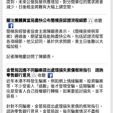
提到，未來公營房屋供應增加，對分間單位的需求將會
減少，日後租金將難有大幅上調空間。
關注團體冀當局盡快公布簡樸房認證流程細節
收聽
簡樸房經營者協會主席陳顯熹表示，《簡樸房條例草
案》通過後，期望當局能夠盡快公布，包括認證流程等
各項細節。他又認同，基於供求問題，業主日後難以大
幅加租。
記者陳曉慶訪問了陳顯熹。
金管局因應不同騙案提出處理損失索償框架指引 諮詢
零售銀行意見
收聽
近年本港不時發生騙案，例如網上情緣騙案、投資騙案
等，不少受害人「過數」後才發現受騙。這類騙案，往
往是受害人自己授權銀行轉帳，如果要追討損失，並不
容易。
針對不同騙案，金管局提出處理損失索償的框架指引，
諮詢零售銀行意見。金管局說，每宗騙案情況不盡相