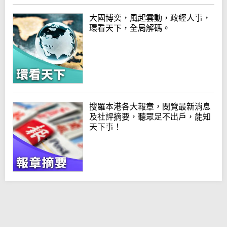
大國博奕，風起雲動，政經人事，
環看天下，全局解碼。
搜羅本港各大報章，閱覽最新消息
及社評摘要，聽眾足不出戶，能知
天下事！
© rthk.hk
E-mail:
cnews@rthk.gov.hk