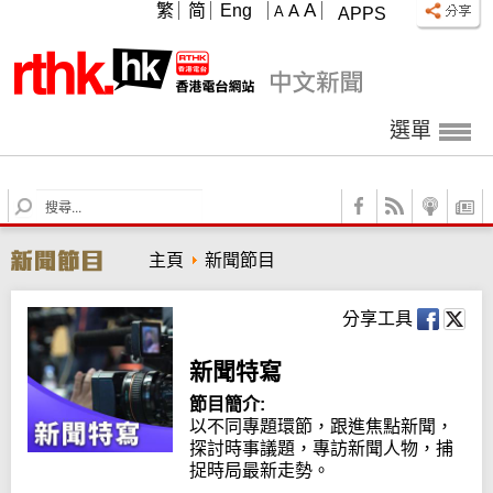
A
繁
简
Eng
A
A
APPS
選單
S
e
a
主頁
新聞節目
r
c
h
分享工具
新聞特寫
節目簡介:
以不同專題環節，跟進焦點新聞，
探討時事議題，專訪新聞人物，捕
捉時局最新走勢。