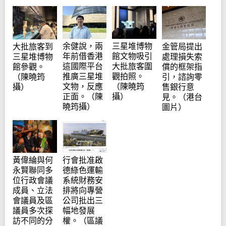
余健說，兩
三星堆博物
大批旅客到
金管局提出
年前借香港
館文物吸引
三星堆博物
處理損失索
這國際平台
大批旅客圍
館參觀。
償的框架指
推廣三星堆
觀拍照。
（陳曉筠
引，諮詢零
文物，反應
（陳曉筠
攝）
售銀行意
正面。（陳
攝）
見。（港台
曉筠攝）
圖片）
黃偉綸與何
行會批准啟
永賢聯同多
德綠色運輸
位行政會議
系統財務安
成員、立法
排將向專營
會議員及區
公司批出三
議員多次探
幅地發展
訪不同的分
權。（區議