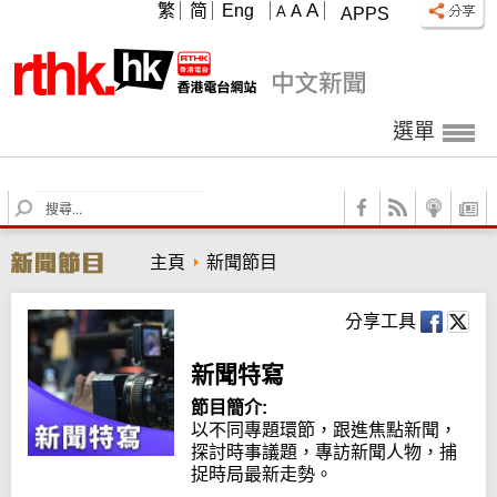
A
繁
简
Eng
A
A
APPS
選單
S
e
a
主頁
新聞節目
r
c
h
分享工具
新聞特寫
節目簡介:
以不同專題環節，跟進焦點新聞，
探討時事議題，專訪新聞人物，捕
捉時局最新走勢。