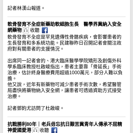
記者林漢山報道。
軟骨發育不全症新藥助軟細胞生長 醫學界冀納入安全
網藥物
收聽
軟骨發育不全症是罕見遺傳性骨骼疾病，會影響患者的
生長發育和多系統功能。民建聯昨日召開記者會關注政
府對有關患者的支援情況。
出席同一記者會的、港大臨床醫學學院矯形及創傷外科
學系臨床教授杜啟峻指出，患者主要靠「骨延長」手術
治療，估計終身醫療費用超過1000萬元，部分人難以負
擔。
他又說，近年有新藥物可減少患者手術次數，希望醫管
局盡快將藥物納入安全網，讓患者可透過資助方式接受
治療。
記者鄧鈞尤訪問了杜啟峻。
抗戰勝利80年｜老兵毋忘抗日艱苦冀青年人傳承不屈精
神愛國愛港
收聽