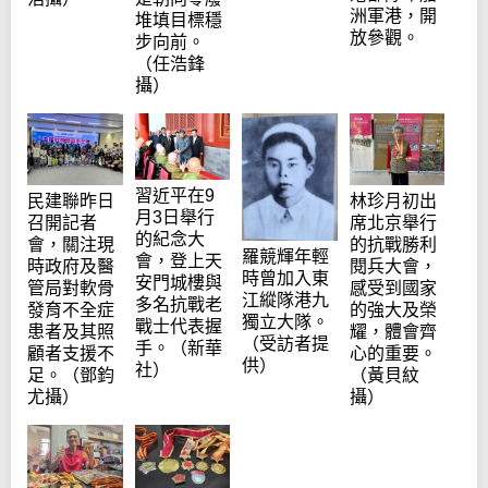
洲軍港，開
堆填目標穩
放參觀。
步向前。
（任浩鋒
攝）
習近平在9
民建聯昨日
林珍月初出
月3日舉行
召開記者
席北京舉行
的紀念大
會，關注現
的抗戰勝利
羅競輝年輕
會，登上天
時政府及醫
閱兵大會，
時曾加入東
安門城樓與
管局對軟骨
感受到國家
江縱隊港九
多名抗戰老
發育不全症
的強大及榮
獨立大隊。
戰士代表握
患者及其照
耀，體會齊
（受訪者提
手。（新華
顧者支援不
心的重要。
供）
社）
足。（鄧鈞
（黃貝紋
尤攝）
攝）