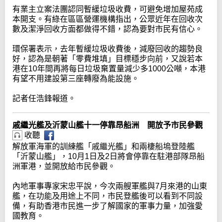
有業主立案法團認同暫緩垃圾收費，可避免增加屋苑成
本開支。有綠在區區營運機構指出，公眾近年在回收次
數及潔淨回收方面都做得不錯，認為要對市民有信心。
環保署表示，去年暫緩垃圾收費後，減廢回收的趨勢良
好，認為是朝著「零費堆填」目標穩步向前，又說若本
港在10年間再將每日垃圾棄置量減少多1000公噸，本港
有望不用建設第三座轉廢為能設施。
記者任浩鋒報道。
戚繼光艦及沂蒙山艦十一停靠昂船洲 開放予市民參觀
收聽
解放軍海軍的訓練艦「戚繼光艦」和兩棲船塢登陸艦
「沂蒙山艦」，10月1日及2日將會停靠在駐港部隊昂船
洲軍港，並開放給市民參觀。
內地軍事專家宋忠平說，今次兩艘軍艦與7月來港的山東
艦，在功能及用途上不同，市民登艦後可以看到不同設
備，有助香港市民進一步了解國家的軍事力量，加強愛
國教育。