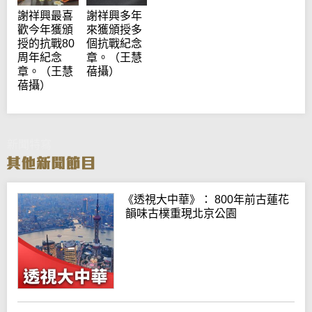
謝祥興最喜
謝祥興多年
歡今年獲頒
來獲頒授多
授的抗戰80
個抗戰紀念
周年紀念
章。（王慧
章。（王慧
蓓攝）
蓓攝）
新聞特寫
《透視大中華》： 800年前古蓮花
韻味古樸重現北京公園