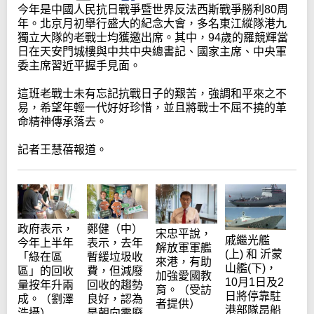
今年是中國人民抗日戰爭暨世界反法西斯戰爭勝利80周
年。北京月初舉行盛大的紀念大會，多名東江縱隊港九
獨立大隊的老戰士均獲邀出席。其中，94歲的羅競輝當
日在天安門城樓與中共中央總書記、國家主席、中央軍
委主席習近平握手見面。
這班老戰士未有忘記抗戰日子的艱苦，強調和平來之不
易，希望年輕一代好好珍惜，並且將戰士不屈不撓的革
命精神傳承落去。
記者王慧蓓報道。
政府表示，
鄭健（中）
宋忠平說，
戚繼光艦
今年上半年
表示，去年
解放軍軍艦
(上) 和 沂蒙
「綠在區
暫緩垃圾收
來港，有助
山艦(下)，
區」的回收
費，但減廢
加強愛國教
10月1日及2
量按年升兩
回收的趨勢
育。（受訪
日將停靠駐
成。（劉澤
良好，認為
者提供）
港部隊昂船
浩攝）
是朝向零廢