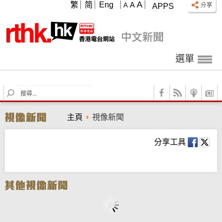
A
繁
简
Eng
A
A
APPS
選單
S
e
a
主頁
視像新聞
r
c
h
分享工具