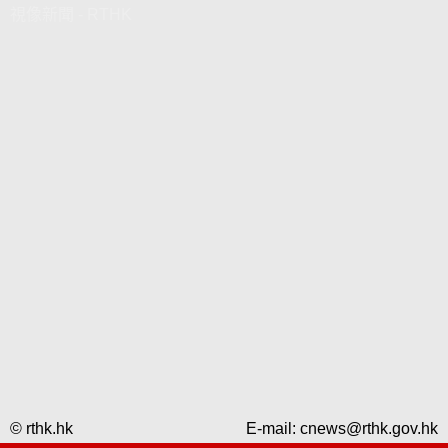
視像新聞 - RTHK
© rthk.hk
E-mail:
cnews@rthk.gov.hk