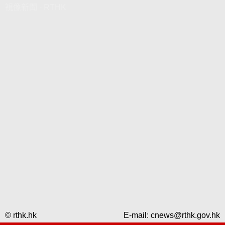
視像新聞 - RTHK
© rthk.hk
E-mail:
cnews@rthk.gov.hk