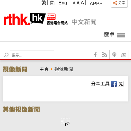
A
繁
简
Eng
A
A
APPS
選單
S
e
a
主頁
視像新聞
r
c
h
分享工具