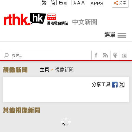
A
繁
简
Eng
A
A
APPS
選單
S
e
a
主頁
視像新聞
r
c
h
分享工具