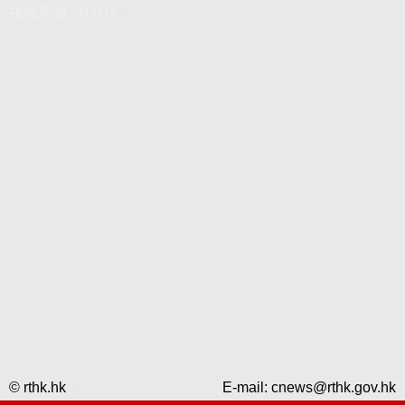
視像新聞 - RTHK
© rthk.hk
E-mail:
cnews@rthk.gov.hk