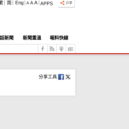
A
繁
简
Eng
A
A
APPS
話新聞
新聞重溫
報料快線
分享工具