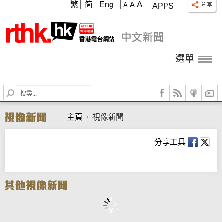
A
繁
简
Eng
A
A
APPS
選單
S
e
a
主頁
視像新聞
r
c
h
分享工具