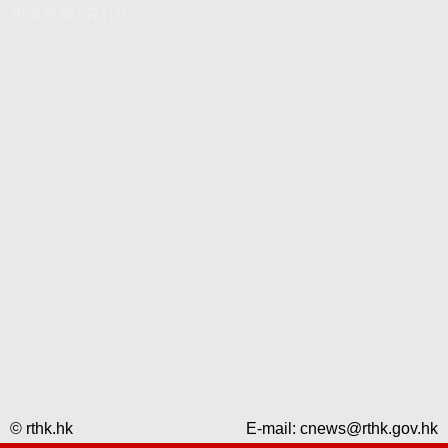
視像新聞 - RTHK
© rthk.hk
E-mail:
cnews@rthk.gov.hk