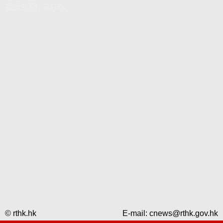
視像新聞 - RTHK
© rthk.hk
E-mail:
cnews@rthk.gov.hk