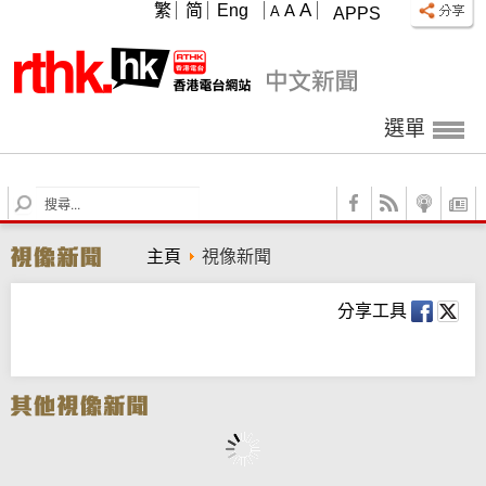
A
繁
简
Eng
A
A
APPS
選單
S
e
a
主頁
視像新聞
r
c
h
分享工具