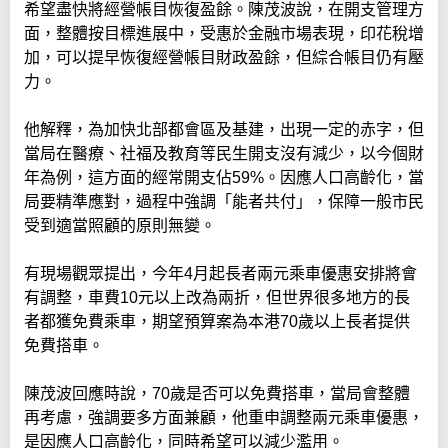
希望盡快將經營帳目恢復盈餘。陳茂波說，在開支管理方
面，整體按目標進展中，受惠於金融市場表現，印花稅增
加，可以提早恢復經營帳目財政盈餘，但綜合帳目仍有壓
力。
他解釋，為加快北部都會區及基建，出現一定的赤字，但
當局在醫療、社福及教育等民生開支沒有減少，以今個財
年為例，這方面的經常開支佔59%。因應人口高齡化，當
局要精準應對，過程中強調「能者共付」，保障一般市民
受到適當照顧的原則無變。
有現場觀眾提出，今年4月起長者兩元乘車優惠安排將會
有調整，車費10元以上改為兩折，但世界很多地方的長
者都獲免費乘車，期望預算案為本港70歲以上長者提供
免費搭車。
陳茂波回應時說，70歲是否可以免費搭車，當局會整體
再考慮，強調要多方面兼顧，他重申調整兩元乘車優惠，
是因應人口高齡化，同時希望可以減少濫用。