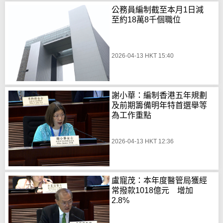
公務員編制截至本月1日減
至約18萬8千個職位
2026-04-13 HKT 15:40
謝小華：編制香港五年規劃
及前期籌備明年特首選舉等
為工作重點
2026-04-13 HKT 12:36
盧寵茂：本年度醫管局獲經
常撥款1018億元 增加
2.8%