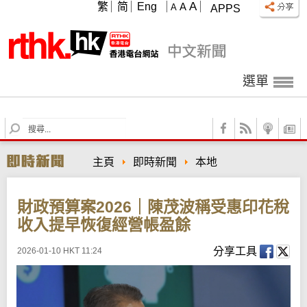
A
繁
简
Eng
A
A
APPS
選單
S
e
a
主頁
即時新聞
本地
r
c
h
財政預算案2026｜陳茂波稱受惠印花稅
收入提早恢復經營帳盈餘
分享工具
2026-01-10 HKT 11:24