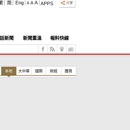
A
繁
简
Eng
A
A
APPS
話新聞
新聞重溫
報料快線
本地
大中華
國際
財經
體育