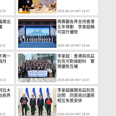
9:33
2026-06-24 HKT 19:47
福建出
周霽籲各界支持香港
議
五年規劃 李家超稱
可提升優勢
9:31
2026-06-10 HKT 19:46
下周一
李家超：香港與烏茲
個月
別克可對接創科 實
現優勢互補
9:13
2026-06-05 HKT 19:47
阿拉木
李家超展開烏茲別克
助商界
訪問 同意商討護照
相互免簽安排
9:22
2026-06-04 HKT 18:44