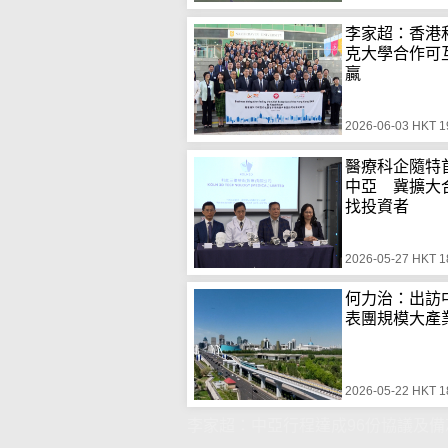
李家超：香港
克大學合作可
贏
2026-06-03 HKT 1
醫療科企隨特
中亞 冀擴大
找投資者
2026-05-27 HKT 1
何力治：出訪
表團規模大產
2026-05-22 HKT 1
李家超：中亞行程達成96份協議及備忘