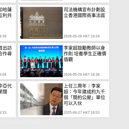
和哈薩
司法機構宣布計劃設
互利共
立香港國際商事法庭
9:39
2026-05-28 HKT 18:34
首出訪
李家超鼓勵教師以身
合作尋
作則 培養學生正確價
值觀
8:04
2026-05-26 HKT 18:38
中亞代
上任三周年｜李家
業闊
超：今年建成約九千
個「簡約公屋」單位
可以入伙
8:33
2025-06-27 HKT 18:53
錄總額逾16.5億美元