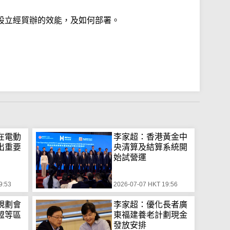
設立經貿辦的效能，及如何部署。
在電動
李家超：香港黃金中
出重要
央清算及結算系統開
始試營運
9:53
2026-07-07 HKT 19:56
規劃會
李家超：優化長者廣
盟等區
東福建養老計劃現金
發放安排