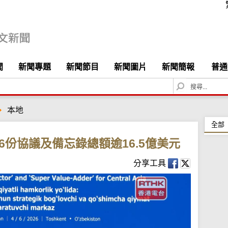
聞
新聞專題
新聞節目
新聞圖片
新聞簡報
普通
S
e
a
本地
r
c
全部
h
6份協議及備忘錄總額逾16.5億美元
分享工具