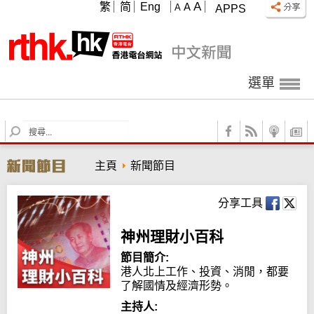
A
繁
简
Eng
A
A
APPS
選單
S
e
a
主頁
新聞節目
r
c
h
分享工具
神州理財小百科
節目簡介:
港人北上工作、投資、消閒，都要
了解國情及經濟形勢。
主持人: