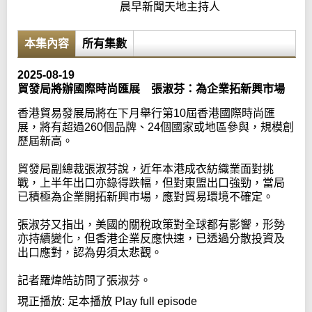
晨早新聞天地主持人
本集內容
所有集數
2025-08-19
貿發局將辦國際時尚匯展 張淑芬：為企業拓新興市場
香港貿易發展局將在下月舉行第10屆香港國際時尚匯
展，將有超過260個品牌、24個國家或地區參與，規模創
歷屆新高。
貿發局副總裁張淑芬說，近年本港成衣紡織業面對挑
戰，上半年出口亦錄得跌幅，但對東盟出口強勁，當局
已積極為企業開拓新興市場，應對貿易環境不確定。
張淑芬又指出，美國的關稅政策對全球都有影響，形勢
亦持續變化，但香港企業反應快速，已透過分散投資及
出口應對，認為毋須太悲觀。
記者羅煒皓訪問了張淑芬。
現正播放:
足本播放 Play full episode