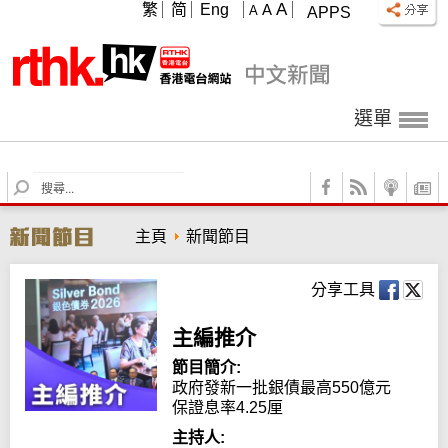
A
繁
简
Eng
A
A
APPS
選單
S
e
a
主頁
新聞節目
r
c
h
分享工具
主編推介
節目簡介:
政府發新一批銀債最高550億元　
保證息率4.25厘
主持人: