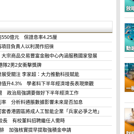
高550億元 保證息率4.25厘
騙案苦主稱項目負責人以利潤作招徠
陳茂波：大宗商品交易豐富金融中心內涵服務國家發展
帆 港隊2男2女衝擊獎牌
北都發展受關注 李家超：大力推動科技賦能
生產總值升4.3% 學者料下半年經濟增長表現樂觀
北京召開 政治局強調要做好下半年經濟工作
定維持利率 分析料通脹數據影響未來是否加息
孫東料河套香港園區將成人工智能企業「兵家必爭之地」
卸任港大校長 有校董料招聘繼任人需時
推新安排 加強核實提早提取強積金申請