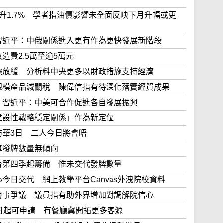
價指數升1.7% 學者指油價影響未全面反映下月升幅或更
行程 習近平：中俄關係進入更有作為更快發展新階段
房改造費2.5萬至逾5萬元
經濟數據放緩 分析料中央更多以財政措施支持經濟
對同等規模產品減關稅 陳偉信指有待深化落實經貿成果
圍會晤 習近平：中美可合作促進各自發展振興
「中美建設性戰略穩定關係」作為新定位
特朗普訪華3日 二人今日將會晤
網約車發牌數量無傾向
約車平台第四季起籌備 惟未交代發牌數量
調中心今日交代 網上教學平台Canvas外洩院校資料
功處理海事爭議 議員指有助外界增加對調解院信心
本月18日起可申請 有餐廳冀開拓更多客源