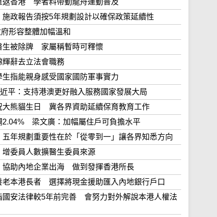
會總部重返香港 學者料帶動龍舟運動普及
李家超：施政報告須按5年規劃設計以確保政策延續性
4% 政府形容整體加幅溫和
涉事醫生被除牌 家屬稱暫時可釋懷
 黃錦輝辭去立法會職務
港 有學生指能親身感受國家國防軍事實力
周年 習近平：支持港澳更好融入服務國家發展大局
活動慶祝大熊貓生日 冀各界資助延續保育教育工作
金上調2.04% 梁文廣：加幅屬住戶可負擔水平
陳國基：五年規劃重要性在於「從零到一」讓各界知悉方向
醫委會 增委員人數擴醫生委員來源
張國鈞：協助內地企業出海 做到發揮香港所長
東福建養老本港長者 選擇將現金援助匯入內地銀行戶口
林定國指國安法律較5年前完善 會努力對外解說本港人權法