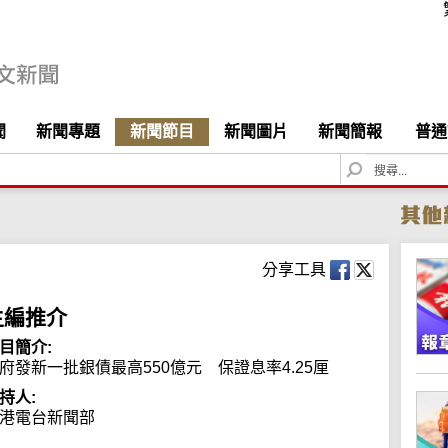
聞
新聞專題
新聞節目
新聞圖片
新聞簡報
普通
S
e
a
r
c
h
分享工具
主編推介
目簡介:
府發新一批銀債最高550億元　保證息率4.25厘
持人:
港電台新聞部