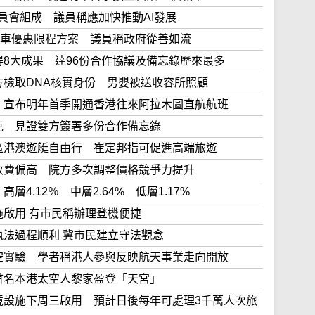
策略委員會組成 議員稱應加快推動AI發展
40程乘車優惠限程方案 議員稱政府從善如流
問取得8大成果 達96份合作協議及備忘錄歷來最多
同意警方檢取DNA核實身份 男嬰被送收容所照顧
亞訪問 宣布明年首季開通香港往來阿拉木圖直航航班
訪哈薩克 見證雙方簽署多份合作備忘錄
推大灣區港澳遊艇自由行 崔定邦指可促進高端旅遊
大醫院收費偏高 院方多次調整價格競爭力提升
 高層4.12％ 中層2.64% 低層1.17%
港設施啟用 有市民稱辦理登機便捷
措施執法過程順利 冀市民建立守法觀念
多項太空實驗 學者稱港人參與反映航天事業走向開放
升空 首名本港太空人黎家盈登「天宮」
大樓離境設施下周三啟用 預計日後每年可處理3千萬人次旅