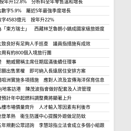
貨價值按年升12.8% 分析料全年零售溫和增長
長預估數字5.9% 屬近5年最強季度增長
時數字4583億元 按年升22%
》：譽為「東方瑞士」 西藏林芝魯朗小鎮成國家級旅遊度
洲秩序大致良好有足夠人手巡查 議員指措施有成效
黃金周有約800個入境旅行團
利率不變 鮑威爾稱主席任期屆滿後續任理事
業主確認願出售業權 即可納入長遠居住安排方案
金周於橋咀洲實施多項措施 應對人流及宣傳海洋保育信息
有98萬內地客訪港 陳茂波指會做好配套及人流管理
響 港燈預計年中起燃料調整費將顯著上升
研究指私樓市場價量齊升 人才輸入等因素有利後市
首宗本地登革熱 衞生防護中心提醒外遊做足防蚊
內發表五年規劃公眾諮詢 李慧琼指立法會成立多個小組跟