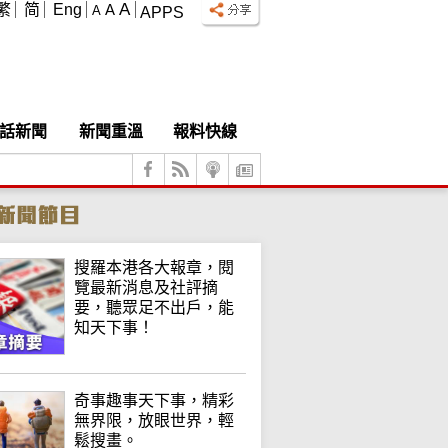
A
繁
简
Eng
A
A
APPS
話新聞
新聞重溫
報料快線
搜羅本港各大報章，閱
覽最新消息及社評摘
要，聽眾足不出戶，能
知天下事！
奇事趣事天下事，精彩
無界限，放眼世界，輕
鬆搜畫。