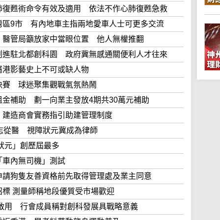
不作心肺復甦術命令有效及適用 依法不作心肺復甦急救
擴至大灣區9市 有內地車主指兩地愛車人士可更多交流
設紙本 醫管局籲放家中當眼位置 他人無權推翻
龍頭初創進駐北都創科園 政府冀無感通關便利人才往來
形容屬港影藝史上不可或缺人物
界盃決賽 球迷聚集觀戰氣氛熱鬧
福苑租金補助 劃一向業主發放4期共30萬元補助
今生效 建造商會實務指引助建管理制度
狀元有志從醫 視障狀元冀成為律師
4名「狀元」創歷屆最多
公路「車內無司機」測試
場食肆申請狗隻友善資格前先取得管理處及業主同意
宅地招標 測量師稱地段優質受市場歡迎
33年前啟用 行會成員稱對創科發展具戰略意義