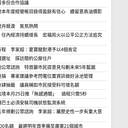
簽署多份合作協議
陳茂波對本年度經營帳目錄得盈餘有信心 續留意高油價影
觀賞龍舟競渡 氣氛熱鬧
李家超：任內經濟持續增長 宏福苑火以公平公正方法追究
港調研行程 李家超：夏寶龍對港予以4個肯定
大學城選址 探訪簡約公屋住戶
五年規劃公眾諮詢 特首籲市民提意見勾劃未來5年藍圖
電擊中破損 專家建議參考閃電位置資訊做好泳池管理
獲批准食肆抽籤 議員稱如巿民接受料可增名額
口岸出境本月25日推「無感通關」 過程只需5秒
規定新購巴士必須安裝司機狀態監測系統
開香港五年規劃公眾諮詢 李家超：屬歷史性一步有重大意
每日200名額 最遲明年首季擴至廣東21個城市