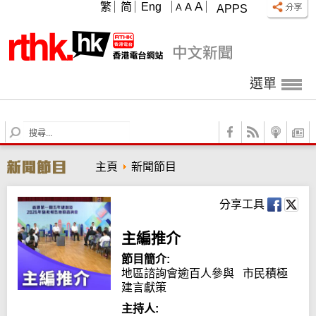
A
繁
简
Eng
A
A
APPS
選單
S
e
a
主頁
新聞節目
r
c
h
分享工具
主編推介
節目簡介:
地區諮詢會逾百人參與   市民積極
建言獻策
主持人: